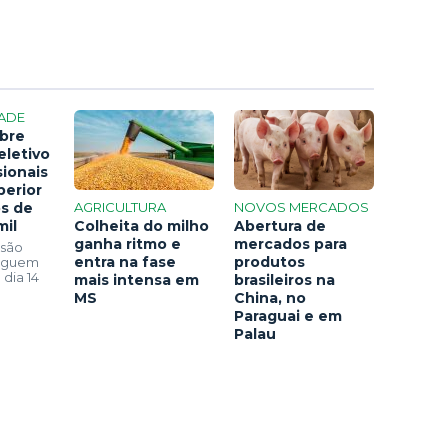
ADE
bre
eletivo
sionais
perior
os de
AGRICULTURA
NOVOS MERCADOS
mil
Colheita do milho
Abertura de
ganha ritmo e
mercados para
 são
entra na fase
produtos
seguem
 dia 14
mais intensa em
brasileiros na
MS
China, no
Paraguai e em
Palau