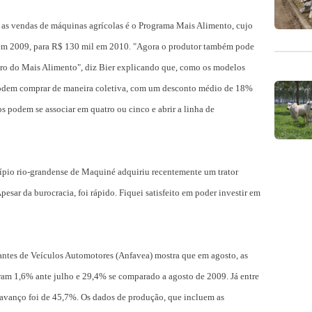
 as vendas de máquinas agrícolas é o Programa Mais Alimento, cujo
 em 2009, para R$ 130 mil em 2010. "Agora o produtor também pode
tro do Mais Alimento", diz Bier explicando que, como os modelos
 podem comprar de maneira coletiva, com um desconto médio de 18%
s podem se associar em quatro ou cinco e abrir a linha de
cípio rio-grandense de Maquiné adquiriu recentemente um trator
sar da burocracia, foi rápido. Fiquei satisfeito em poder investir em
cantes de Veículos Automotores (Anfavea) mostra que em agosto, as
ram 1,6% ante julho e 29,4% se comparado a agosto de 2009. Já entre
 avanço foi de 45,7%. Os dados de produção, que incluem as