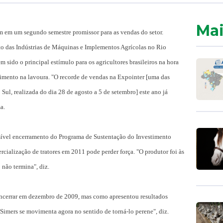
Mai
m em um segundo semestre promissor para as vendas do setor.
to das Indústrias de Máquinas e Implementos Agrícolas no Rio
êm sido o principal estímulo para os agricultores brasileiros na hora
imento na lavoura. "O recorde de vendas na Expointer [uma das
Sul, realizada do dia 28 de agosto a 5 de setembro] este ano já
a.
sível encerramento do Programa de Sustentação do Investimento
rcialização de tratores em 2011 pode perder força. "O produtor foi às
não termina", diz.
 encerrar em dezembro de 2009, mas como apresentou resultados
 Simers se movimenta agora no sentido de torná-lo perene", diz.