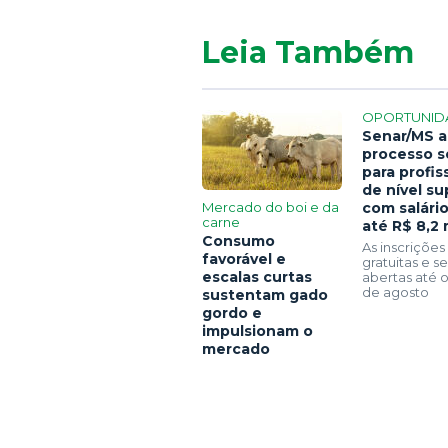
Leia Também
OPORTUNID
Senar/MS a
processo s
para profis
de nível su
Mercado do boi e da
com salári
carne
até R$ 8,2 
Consumo
As inscrições
favorável e
gratuitas e 
escalas curtas
abertas até o
de agosto
sustentam gado
gordo e
impulsionam o
mercado