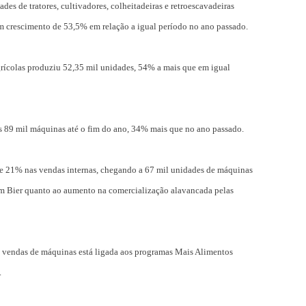
des de tratores, cultivadores, colheitadeiras e retroescavadeiras
m crescimento de 53,5% em relação a igual período no ano passado.
agrícolas produziu 52,35 mil unidades, 54% a mais que em igual
s 89 mil máquinas até o fim do ano, 34% mais que no ano passado.
e 21% nas vendas internas, chegando a 67 mil unidades de máquinas
com Bier quanto ao aumento na comercialização alavancada pelas
 vendas de máquinas está ligada aos programas Mais Alimentos
.