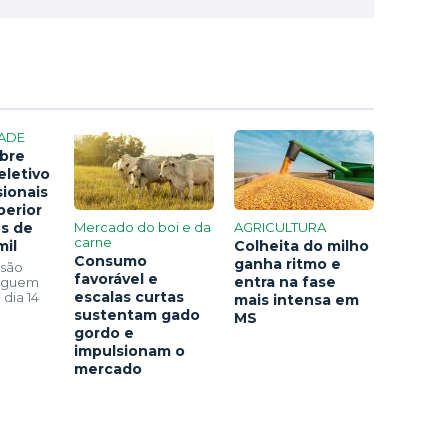
ADE
bre
eletivo
sionais
perior
os de
Mercado do boi e da
AGRICULTURA
carne
mil
Colheita do milho
Consumo
ganha ritmo e
 são
favorável e
entra na fase
seguem
escalas curtas
 dia 14
mais intensa em
sustentam gado
MS
gordo e
impulsionam o
mercado