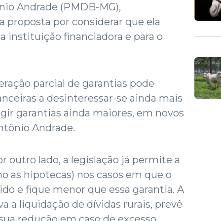
ônio Andrade (PMDB-MG),
 proposta por considerar que ela
a instituição financiadora e para o
eração parcial de garantias pode
anceiras a desinteressar-se ainda mais
xigir garantias ainda maiores, em novos
ntônio Andrade.
r outro lado, a legislação já permite a
mo as hipotecas) nos casos em que o
zido e fique menor que essa garantia. A
va a liquidação de dívidas rurais, prevê
e sua redução em caso de excesso.