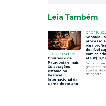
Leia Também
OPORTUNID
Senar/MS a
processo s
para profis
de nível su
FEIRAS & EVENtos
com salári
Churrasco da
até R$ 8,2 
Patagônia e mais
As inscrições
30 estações
gratuitas e 
abertas até o
estarão no
de agosto
Festival
Internacional da
Carne deste ano