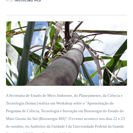
A Secretaria de Estado de Meio Ambiente, do Planejamento, da Ciência e
Tecnologia (Semac) realiza um Workshop sobre a "Apresentação do
Programa de Ciência, Tecnologia e Inovação em Bioenergia do Estado do
Mato Grosso do Sul (Bioenergia MS)". O evento acontece nos dias 22 e 23
de outubro, no Auditório da Unidade I da Universidade Federal da Grande