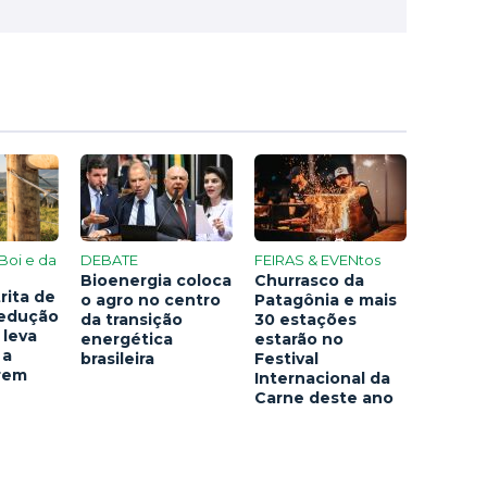
Boi e da
DEBATE
FEIRAS & EVENtos
Bioenergia coloca
Churrasco da
rita de
o agro no centro
Patagônia e mais
redução
da transição
30 estações
 leva
energética
estarão no
 a
brasileira
Festival
arem
Internacional da
Carne deste ano