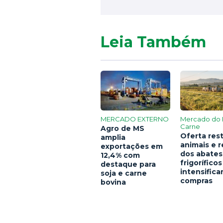
Leia Também
MERCADO EXTERNO
Mercado do 
Carne
Agro de MS
Oferta rest
amplia
animais e 
exportações em
dos abates
12,4% com
frigoríficos
destaque para
intensific
soja e carne
compras
bovina