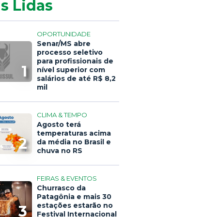
s Lidas
OPORTUNIDADE
Senar/MS abre
processo seletivo
para profissionais de
1
nível superior com
salários de até R$ 8,2
mil
CLIMA & TEMPO
Agosto terá
temperaturas acima
2
da média no Brasil e
chuva no RS
FEIRAS & EVENTOS
Churrasco da
Patagônia e mais 30
estações estarão no
3
Festival Internacional