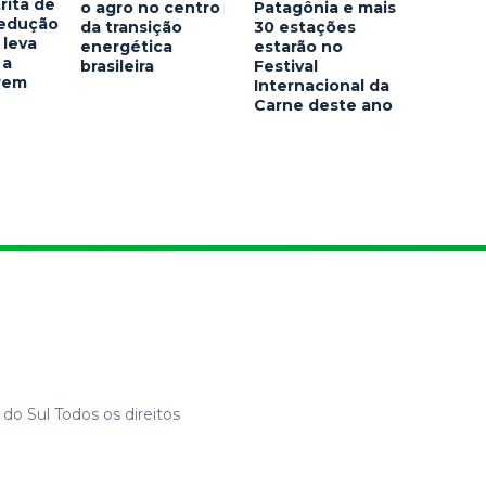
rita de
o agro no centro
Patagônia e mais
redução
da transição
30 estações
 leva
energética
estarão no
 a
brasileira
Festival
arem
Internacional da
Carne deste ano
do Sul Todos os direitos