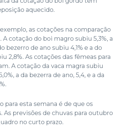
 alta da cotação do boi gordo tem
posição aquecido.
r exemplo, as cotações na comparação
. A cotação do boi magro subiu 5,3%, a
do bezerro de ano subiu 4,1% e a do
u 2,8%. As cotações das fêmeas para
m. A cotação da vaca magra subiu
6,0%, a da bezerra de ano, 5,4, e a da
%.
o para esta semana é de que os
. As previsões de chuvas para outubro
adro no curto prazo.