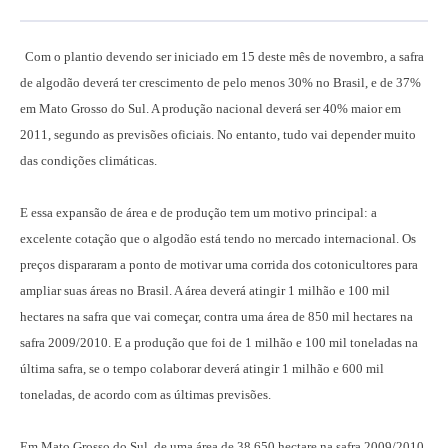
Com o plantio devendo ser iniciado em 15 deste mês de novembro, a safra
de algodão deverá ter crescimento de pelo menos 30% no Brasil, e de 37%
em Mato Grosso do Sul. A produção nacional deverá ser 40% maior em
2011, segundo as previsões oficiais. No entanto, tudo vai depender muito
das condições climáticas.
E essa expansão de área e de produção tem um motivo principal: a
excelente cotação que o algodão está tendo no mercado internacional. Os
preços dispararam a ponto de motivar uma corrida dos cotonicultores para
ampliar suas áreas no Brasil. A área deverá atingir 1 milhão e 100 mil
hectares na safra que vai começar, contra uma área de 850 mil hectares na
safra 2009/2010. E a produção que foi de 1 milhão e 100 mil toneladas na
última safra, se o tempo colaborar deverá atingir 1 milhão e 600 mil
toneladas, de acordo com as últimas previsões.
Em Mato Grosso do Sul, de uma área de 38.650 hectare na safra 2009/2010,