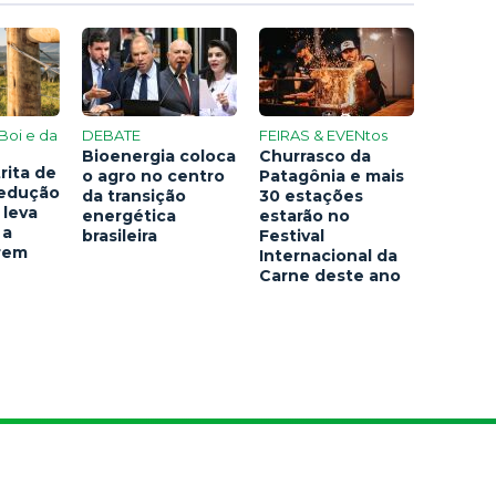
Boi e da
DEBATE
FEIRAS & EVENtos
Bioenergia coloca
Churrasco da
rita de
o agro no centro
Patagônia e mais
redução
da transição
30 estações
 leva
energética
estarão no
 a
brasileira
Festival
arem
Internacional da
Carne deste ano