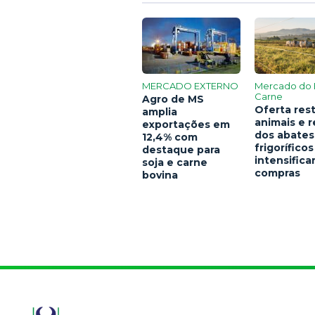
MERCADO EXTERNO
Mercado do 
Carne
Agro de MS
Oferta rest
amplia
animais e 
exportações em
dos abates
12,4% com
frigoríficos
destaque para
intensific
soja e carne
compras
bovina