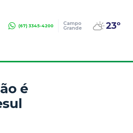
23º
Campo
(67) 3345-4200
Grande
não é
esul