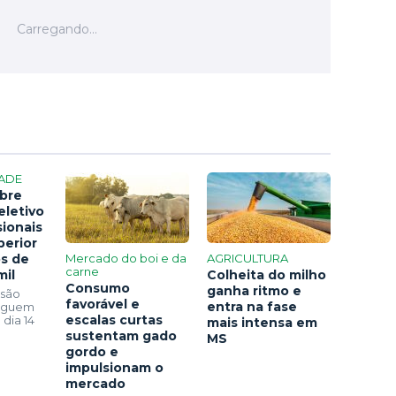
ADE
bre
eletivo
sionais
perior
os de
Mercado do boi e da
AGRICULTURA
carne
mil
Colheita do milho
Consumo
ganha ritmo e
 são
favorável e
entra na fase
seguem
escalas curtas
 dia 14
mais intensa em
sustentam gado
MS
gordo e
impulsionam o
mercado