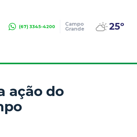
25º
Campo
(67) 3345-4200
Grande
a ação do
mpo