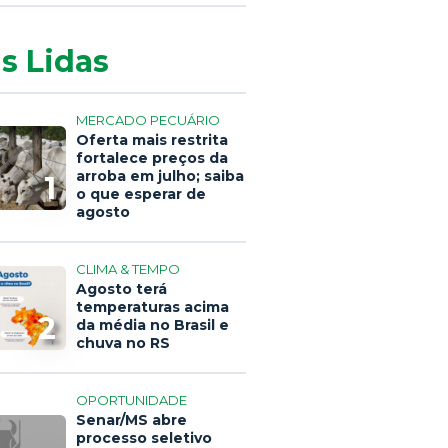
s Lidas
MERCADO PECUÁRIO
Oferta mais restrita
fortalece preços da
arroba em julho; saiba
1
o que esperar de
agosto
CLIMA & TEMPO
Agosto terá
temperaturas acima
2
da média no Brasil e
chuva no RS
OPORTUNIDADE
Senar/MS abre
processo seletivo