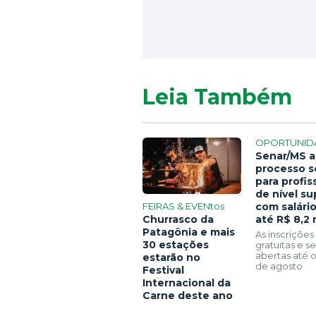
Leia Também
OPORTUNID
Senar/MS a
processo s
para profis
de nível su
FEIRAS & EVENtos
com salári
Churrasco da
até R$ 8,2 
Patagônia e mais
As inscrições
30 estações
gratuitas e 
abertas até o
estarão no
de agosto
Festival
Internacional da
Carne deste ano