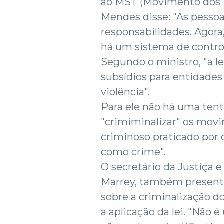
ao MST (Movimento dos T
Mendes disse: "As pessoa
responsabilidades. Agor
há um sistema de control
Segundo o ministro, "a l
subsídios para entidade
violência".
Para ele não há uma tent
"crimiminalizar" os mov
criminoso praticado por 
como crime".
O secretário da Justiça 
Marrey, também presente
sobre a criminalização d
a aplicação da lei. "Não 