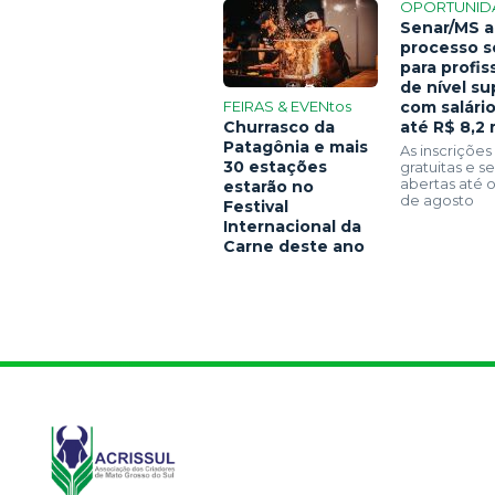
OPORTUNID
Senar/MS a
processo s
para profis
de nível su
FEIRAS & EVENtos
com salári
Churrasco da
até R$ 8,2 
Patagônia e mais
As inscrições
30 estações
gratuitas e 
abertas até o
estarão no
de agosto
Festival
Internacional da
Carne deste ano