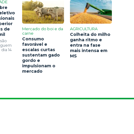
ADE
bre
eletivo
sionais
perior
os de
Mercado do boi e da
AGRICULTURA
carne
mil
Colheita do milho
Consumo
ganha ritmo e
 são
favorável e
entra na fase
seguem
escalas curtas
 dia 14
mais intensa em
sustentam gado
MS
gordo e
impulsionam o
mercado