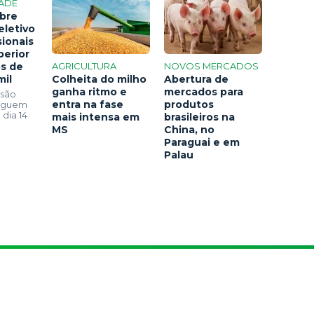
ADE
bre
eletivo
sionais
perior
os de
AGRICULTURA
NOVOS MERCADOS
mil
Colheita do milho
Abertura de
ganha ritmo e
mercados para
 são
entra na fase
produtos
seguem
 dia 14
mais intensa em
brasileiros na
MS
China, no
Paraguai e em
Palau