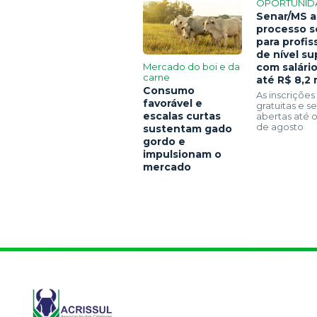
OPORTUNID
Senar/MS a
processo s
para profis
de nível su
Mercado do boi e da
com salári
carne
até R$ 8,2 
Consumo
As inscrições
favorável e
gratuitas e 
escalas curtas
abertas até o
de agosto
sustentam gado
gordo e
impulsionam o
mercado