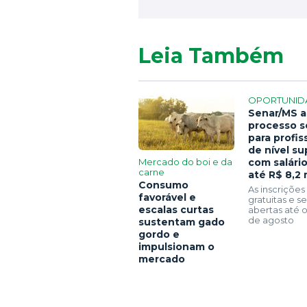
Leia Também
OPORTUNID
Senar/MS a
processo s
para profis
de nível su
Mercado do boi e da
com salári
carne
até R$ 8,2 
Consumo
As inscrições
favorável e
gratuitas e 
escalas curtas
abertas até o
de agosto
sustentam gado
gordo e
impulsionam o
mercado