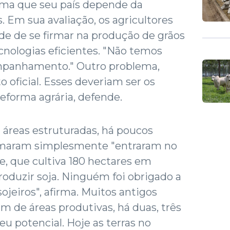
firma que seu país depende da
. Em sua avaliação, os agricultores
de de se firmar na produção de grãos
ologias eficientes. "Não temos
ompanhamento." Outro problema,
to oficial. Esses deveriam ser os
eforma agrária, defende.
 áreas estruturadas, há poucos
irmaram simplesmente "entraram no
e, que cultiva 180 hectares em
roduzir soja. Ninguém foi obrigado a
sojeiros", afirma. Muitos antigos
am de áreas produtivas, há duas, três
u potencial. Hoje as terras no