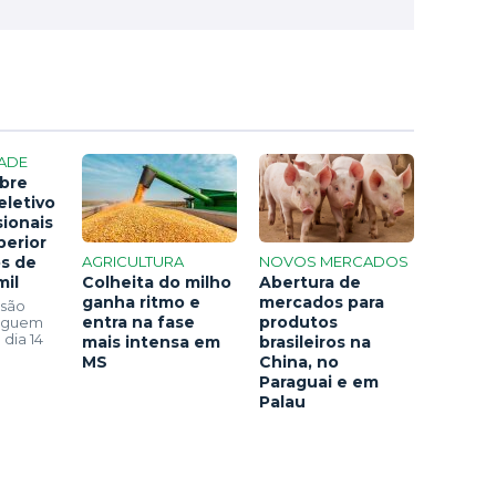
ADE
bre
eletivo
sionais
perior
os de
AGRICULTURA
NOVOS MERCADOS
mil
Colheita do milho
Abertura de
ganha ritmo e
mercados para
 são
entra na fase
produtos
seguem
 dia 14
mais intensa em
brasileiros na
MS
China, no
Paraguai e em
Palau