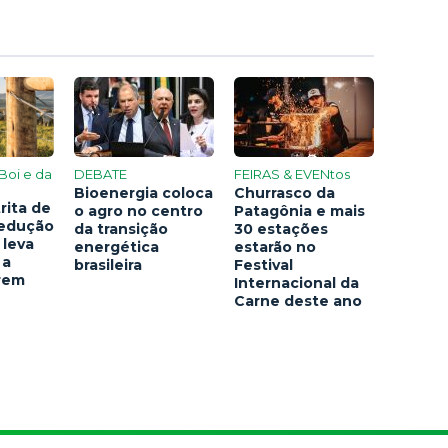
Boi e da
DEBATE
FEIRAS & EVENtos
Bioenergia coloca
Churrasco da
rita de
o agro no centro
Patagônia e mais
redução
da transição
30 estações
 leva
energética
estarão no
 a
brasileira
Festival
arem
Internacional da
Carne deste ano