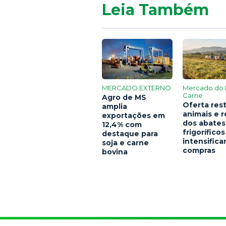
Leia Também
MERCADO EXTERNO
Mercado do 
Carne
Agro de MS
Oferta rest
amplia
animais e 
exportações em
dos abates
12,4% com
frigoríficos
destaque para
intensific
soja e carne
compras
bovina