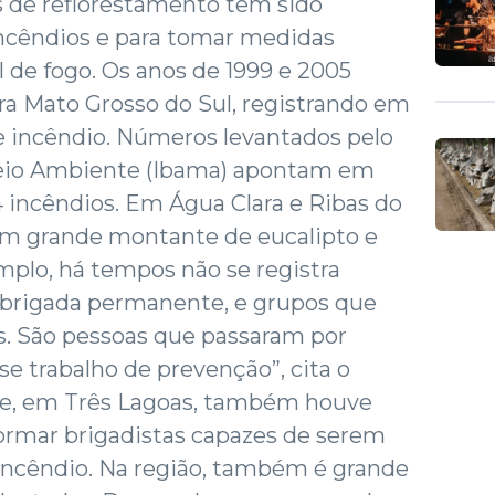
 de reflorestamento têm sido
incêndios e para tomar medidas
l de fogo. Os anos de 1999 e 2005
ara Mato Grosso do Sul, registrando em
de incêndio. Números levantados pelo
 Meio Ambiente (Ibama) apontam em
4 incêndios. Em Água Clara e Ribas do
om grande montante de eucalipto e
mplo, há tempos não se registra
a brigada permanente, e grupos que
s. São pessoas que passaram por
se trabalho de prevenção”, cita o
te, em Três Lagoas, também houve
formar brigadistas capazes de serem
incêndio. Na região, também é grande