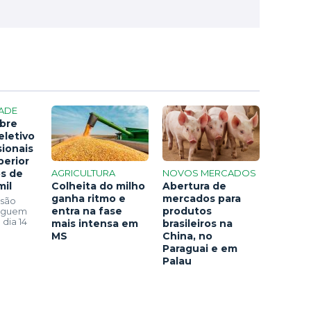
ADE
bre
eletivo
sionais
perior
os de
AGRICULTURA
NOVOS MERCADOS
mil
Colheita do milho
Abertura de
ganha ritmo e
mercados para
 são
entra na fase
produtos
seguem
 dia 14
mais intensa em
brasileiros na
MS
China, no
Paraguai e em
Palau