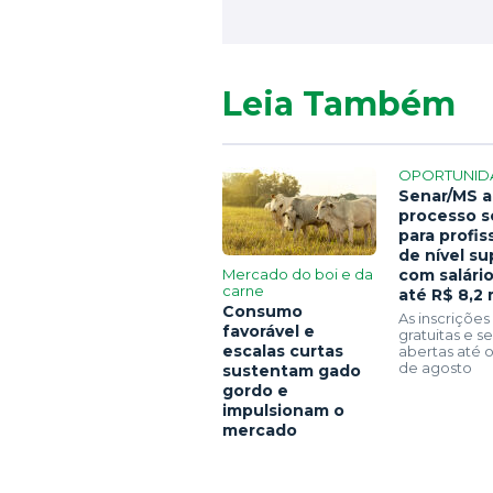
Leia Também
OPORTUNID
Senar/MS a
processo s
para profis
de nível su
Mercado do boi e da
com salári
carne
até R$ 8,2 
Consumo
As inscrições
favorável e
gratuitas e 
escalas curtas
abertas até o
de agosto
sustentam gado
gordo e
impulsionam o
mercado