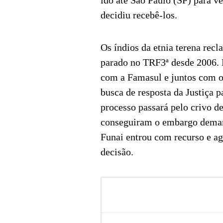
ido até São Paulo (SP) para v
decidiu recebê-los.
Os índios da etnia terena re
parado no TRF3ª desde 2006.
com a Famasul e juntos com os
busca de resposta da Justiça p
processo passará pelo crivo 
conseguiram o embargo demarc
Funai entrou com recurso e ag
decisão.