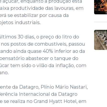
de açúcar, enquanto a produção está
aixa produtividade das lavouras, em
rá se estabilizar por causa da
jetos industriais.
timos 30 dias, o preço do litro do
o nos postos de combustíveis, passou
ficando ainda quase 40% inferior ao da
pensatório abastecer o tanque do
úcar tem sido o vilão da inflação, com
ano.
ente da Datagro, Plínio Mário Nastari,
ferência Internacional da Datagro
e se realiza no Grand Hyatt Hotel, em