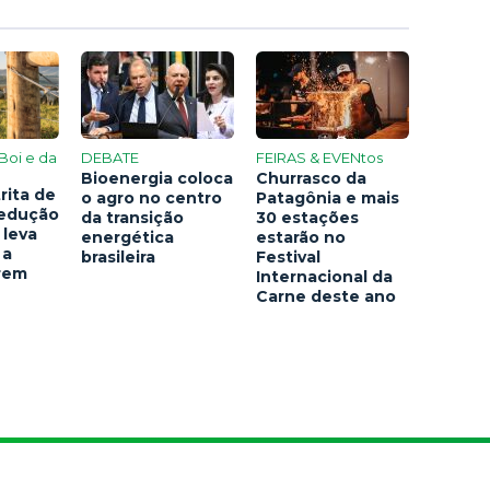
Boi e da
DEBATE
FEIRAS & EVENtos
Bioenergia coloca
Churrasco da
rita de
o agro no centro
Patagônia e mais
redução
da transição
30 estações
 leva
energética
estarão no
 a
brasileira
Festival
arem
Internacional da
Carne deste ano