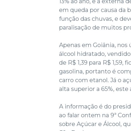
13% ao ano, e a externa 
em queda por causa da b
função das chuvas, e deve
paralisação de muitos pro
Apenas em Goiânia, nos úl
álcool hidratado, vendid
de R$ 1,39 para R$ 1,59, 
gasolina, portanto é com
carro com etanol. Já o aç
alta superior a 65%, este 
A informação é do presid
ao falar ontem na 9ª Con
sobre Açúcar e Álcool, qu