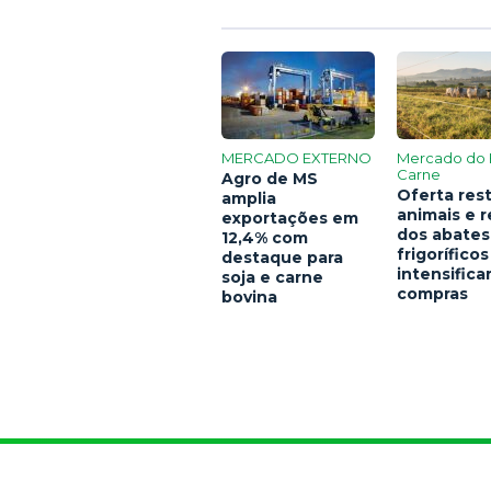
MERCADO EXTERNO
Mercado do 
Carne
Agro de MS
Oferta rest
amplia
animais e 
exportações em
dos abates
12,4% com
frigoríficos
destaque para
intensific
soja e carne
compras
bovina