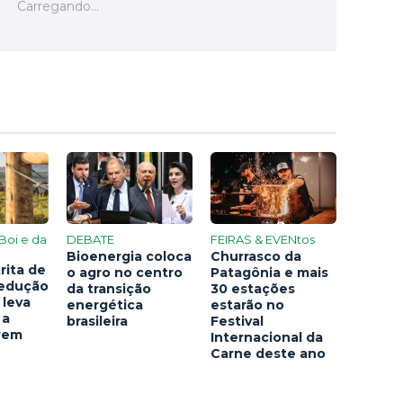
Boi e da
DEBATE
FEIRAS & EVENtos
Bioenergia coloca
Churrasco da
rita de
o agro no centro
Patagônia e mais
redução
da transição
30 estações
 leva
energética
estarão no
 a
brasileira
Festival
arem
Internacional da
Carne deste ano