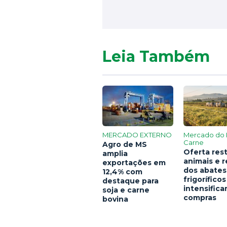
Leia Também
MERCADO EXTERNO
Mercado do 
Carne
Agro de MS
Oferta rest
amplia
animais e 
exportações em
dos abates
12,4% com
frigoríficos
destaque para
intensific
soja e carne
compras
bovina