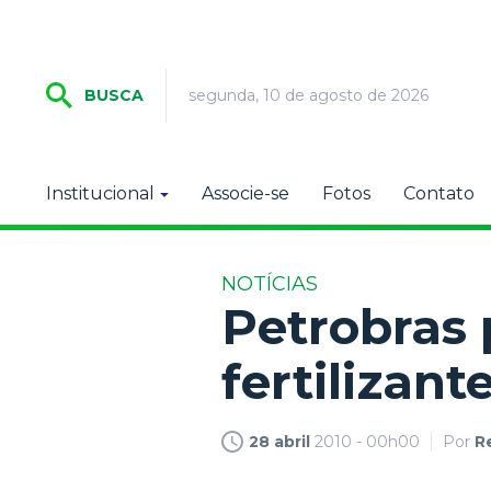
segunda, 10 de agosto de 2026
BUSCA
Institucional
Associe-se
Fotos
Contato
NOTÍCIAS
Petrobras 
fertilizan
28 abril
2010 - 00h00
Por
R