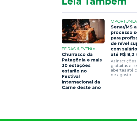
Leia Também
OPORTUNID
Senar/MS a
processo s
para profis
de nível su
FEIRAS & EVENtos
com salári
Churrasco da
até R$ 8,2 
Patagônia e mais
As inscrições
30 estações
gratuitas e 
abertas até o
estarão no
de agosto
Festival
Internacional da
Carne deste ano