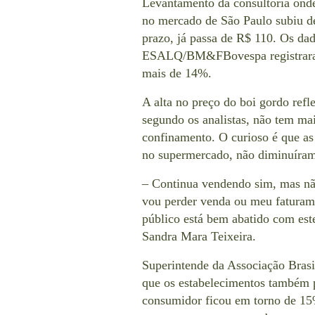
Levantamento da consultoria onde 
no mercado de São Paulo subiu d
prazo, já passa de R$ 110. Os da
ESALQ/BM&FBovespa registraram
mais de 14%.
A alta no preço do boi gordo refl
segundo os analistas, não tem ma
confinamento. O curioso é que as 
no supermercado, não diminuíram
– Continua vendendo sim, mas não
vou perder venda ou meu faturame
público está bem abatido com este
Sandra Mara Teixeira.
Superintende da Associação Brasi
que os estabelecimentos também p
consumidor ficou em torno de 1