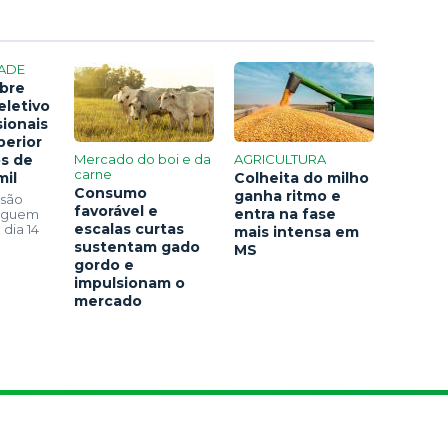
ADE
bre
eletivo
sionais
perior
os de
Mercado do boi e da
AGRICULTURA
carne
mil
Colheita do milho
Consumo
ganha ritmo e
 são
favorável e
entra na fase
seguem
escalas curtas
 dia 14
mais intensa em
sustentam gado
MS
gordo e
impulsionam o
mercado