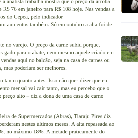
a analista trabalha mostra que o preço da arroba
e R$ 76 em janeiro para R$ 108 hoje. Nas vendas a
dos do Cepea, pelo indicador
 aumentos também. Só em outubro a alta foi de
ete no varejo. O preço da carne subiu porque,
is gado para o abate, nem mesmo aquele criado em
vendas aqui no balcão, seja na casa de carnes ou
, mas poderiam ser melhores.
 tanto quanto antes. Isso não quer dizer que eu
nto mensal vai cair tanto, mas eu percebo que o
 preço alto – diz a dona de uma casa de carne
leira de Supermercados (Abras), Tiaraju Pires diz
erderam nestes últimos meses. A alta repassada ao
5%, no máximo 18%. A metade praticamente do