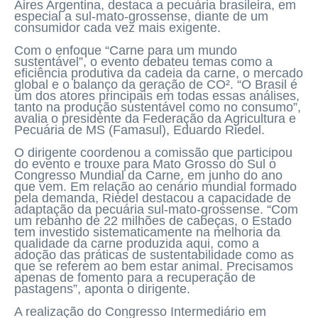
Aires Argentina, destaca a pecuária brasileira, em
especial a sul-mato-grossense, diante de um
consumidor cada vez mais exigente.
Com o enfoque “Carne para um mundo
sustentável”, o evento debateu temas como a
eficiência produtiva da cadeia da carne, o mercado
global e o balanço da geração de CO². “O Brasil é
um dos atores principais em todas essas análises,
tanto na produção sustentável como no consumo”,
avalia o presidente da Federação da Agricultura e
Pecuária de MS (Famasul), Eduardo Riedel.
O dirigente coordenou a comissão que participou
do evento e trouxe para Mato Grosso do Sul o
Congresso Mundial da Carne, em junho do ano
que vem. Em relação ao cenário mundial formado
pela demanda, Riedel destacou a capacidade de
adaptação da pecuária sul-mato-grossense. “Com
um rebanho de 22 milhões de cabeças, o Estado
tem investido sistematicamente na melhoria da
qualidade da carne produzida aqui, como a
adoção das práticas de sustentabilidade como as
que se referem ao bem estar animal. Precisamos
apenas de fomento para a recuperação de
pastagens”, aponta o dirigente.
A realização do Congresso Intermediário em