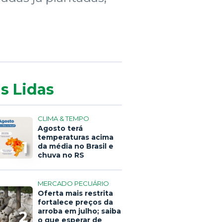
s Lidas
CLIMA & TEMPO
Agosto terá
temperaturas acima
1
da média no Brasil e
chuva no RS
MERCADO PECUÁRIO
Oferta mais restrita
fortalece preços da
arroba em julho; saiba
2
o que esperar de