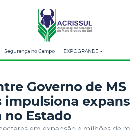
Segurança no Campo
EXPOGRANDE
ntre Governo de MS
s impulsiona expan
a no Estado
hectares em expansão e milhões de m