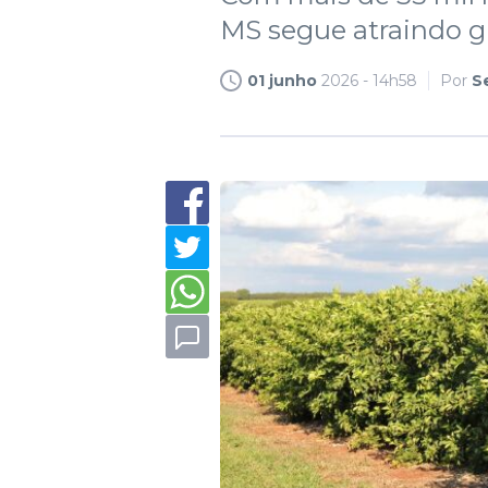
MS segue atraindo g
01 junho
2026 - 14h58
Por
S