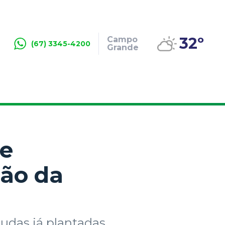
32º
Campo
(67) 3345-4200
Grande
 e
são da
udas já plantadas,