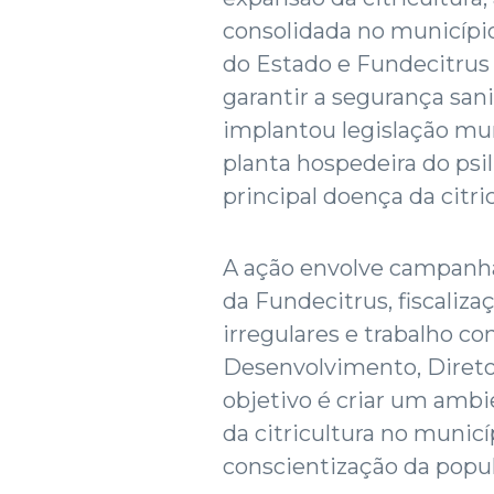
consolidada no município
do Estado e Fundecitru
garantir a segurança sani
implantou legislação mun
planta hospedeira do psi
principal doença da citri
A ação envolve campanha
da Fundecitrus, fiscaliz
irregulares e trabalho co
Desenvolvimento, Direto
objetivo é criar um amb
da citricultura no municí
conscientização da popul