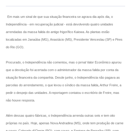
Em mais um sinal de que sua situação financeira se agrava dia após dia, o
Independência - em recuperação judicial - está devolvendo quatro unidades
arrendadas da massa falida do antigo frigorífico Kaiowa. As plantas estão
localizadas em Janaúba (MG), Anastácio (MS), Presidente Venceslau (SP) e Pires
do Rio (GO).
Procurado, o Independência não comentou, mas o jornal Valor Econômico apurou
que a devolução foi acertada com o administrador da massa falida por conta da
situação financeira da companhia. Desde junho, o Independência não pagava as
parcelas do arrendamento, o que levou o síndico da massa falida, Arthur Freire, a
pedir o despejo das unidades. A reportagem contatou o escritório de Freire, mas
não houve resposta.
Além dessas quatro fábricas, o Independência arrenda outras seis e tem oito
próprias no país. Hoje, apenas Nova Andradina (MS), onde tem produção de carne
e couro, Colorado d\'Oeste (RO), com couro, e Santana de Parnaíba (SP), com