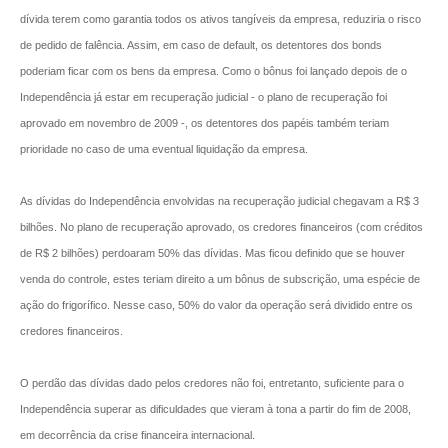
dívida terem como garantia todos os ativos tangíveis da empresa, reduziria o risco
de pedido de falência. Assim, em caso de default, os detentores dos bonds
poderiam ficar com os bens da empresa. Como o bônus foi lançado depois de o
Independência já estar em recuperação judicial - o plano de recuperação foi
aprovado em novembro de 2009 -, os detentores dos papéis também teriam
prioridade no caso de uma eventual liquidação da empresa.
As dívidas do Independência envolvidas na recuperação judicial chegavam a R$ 3
bilhões. No plano de recuperação aprovado, os credores financeiros (com créditos
de R$ 2 bilhões) perdoaram 50% das dívidas. Mas ficou definido que se houver
venda do controle, estes teriam direito a um bônus de subscrição, uma espécie de
ação do frigorífico. Nesse caso, 50% do valor da operação será dividido entre os
credores financeiros.
O perdão das dívidas dado pelos credores não foi, entretanto, suficiente para o
Independência superar as dificuldades que vieram à tona a partir do fim de 2008,
em decorrência da crise financeira internacional.