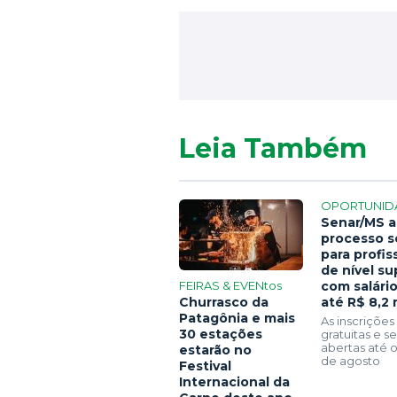
Leia Também
OPORTUNID
Senar/MS a
processo s
para profis
de nível su
FEIRAS & EVENtos
com salári
Churrasco da
até R$ 8,2 
Patagônia e mais
As inscrições
30 estações
gratuitas e 
abertas até o
estarão no
de agosto
Festival
Internacional da