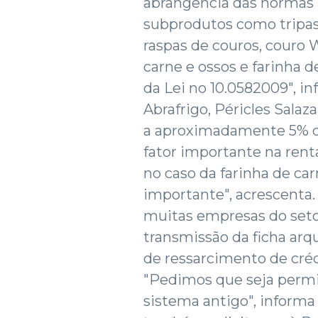
abrangência das normas r
subprodutos como tripas,
raspas de couros, couro W
carne e ossos e farinha d
da Lei no 10.0582009", i
Abrafrigo, Péricles Sala
a aproximadamente 5% do
fator importante na rent
no caso da farinha de car
importante", acrescenta. 
muitas empresas do seto
transmissão da ficha arqu
de ressarcimento de crédi
"Pedimos que seja perm
sistema antigo", informa 