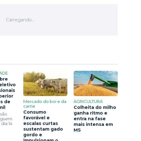
ADE
bre
eletivo
sionais
perior
os de
Mercado do boi e da
AGRICULTURA
carne
mil
Colheita do milho
Consumo
ganha ritmo e
 são
favorável e
entra na fase
seguem
escalas curtas
 dia 14
mais intensa em
sustentam gado
MS
gordo e
impulsionam o