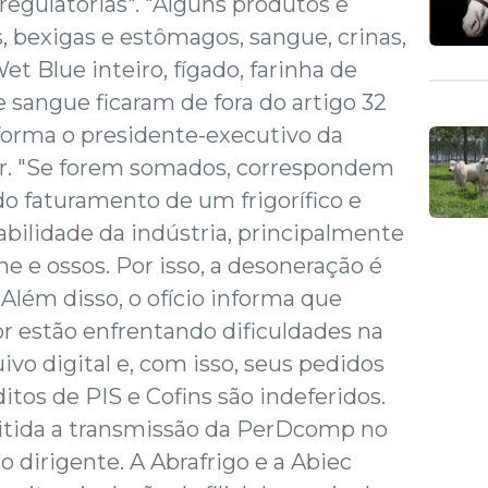
egulatórias". "Alguns produtos e
 bexigas e estômagos, sangue, crinas,
et Blue inteiro, fígado, farinha de
e sangue ficaram de fora do artigo 32
nforma o presidente-executivo da
zar. "Se forem somados, correspondem
 faturamento de um frigorífico e
abilidade da indústria, principalmente
ne e ossos. Por isso, a desoneração é
Além disso, o ofício informa que
r estão enfrentando dificuldades na
ivo digital e, com isso, seus pedidos
tos de PIS e Cofins são indeferidos.
itida a transmissão da PerDcomp no
o dirigente. A Abrafrigo e a Abiec