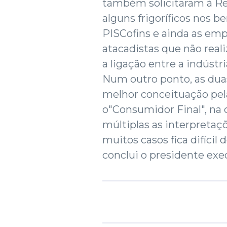
também solicitaram à Rece
alguns frigoríficos nos b
PISCofins e ainda as em
atacadistas que não real
a ligação entre a indústri
Num outro ponto, as du
melhor conceituação pel
o"Consumidor Final", na 
múltiplas as interpretaç
muitos casos fica difícil
conclui o presidente exec