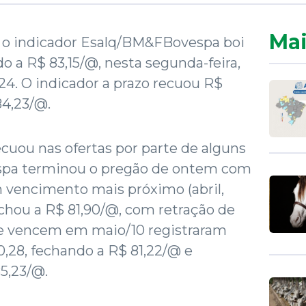
Mai
o indicador Esalq/BM&FBovespa boi
o a R$ 83,15/@, nesta segunda-feira,
24. O indicador a prazo recuou R$
84,23/@.
ecuou nas ofertas por parte de alguns
espa terminou o pregão de ontem com
 vencimento mais próximo (abril,
echou a R$ 81,90/@, com retração de
ue vencem em maio/10 registraram
0,28, fechando a R$ 81,22/@ e
5,23/@.