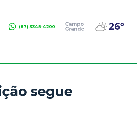
26º
Campo
(67) 3345-4200
Grande
sição segue