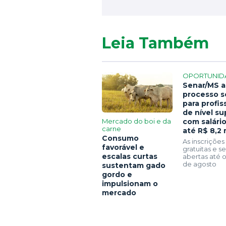
Leia Também
OPORTUNID
Senar/MS a
processo s
para profis
de nível su
Mercado do boi e da
com salári
carne
até R$ 8,2 
Consumo
As inscrições
favorável e
gratuitas e 
escalas curtas
abertas até o
de agosto
sustentam gado
gordo e
impulsionam o
mercado