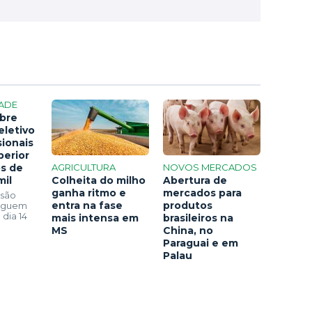
ADE
bre
eletivo
sionais
perior
os de
AGRICULTURA
NOVOS MERCADOS
mil
Colheita do milho
Abertura de
ganha ritmo e
mercados para
 são
entra na fase
produtos
seguem
 dia 14
mais intensa em
brasileiros na
MS
China, no
Paraguai e em
Palau