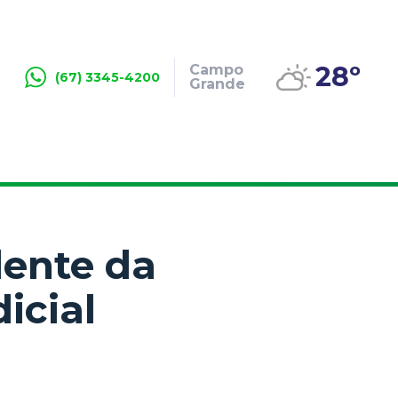
28º
Campo
(67) 3345-4200
Grande
dente da
icial