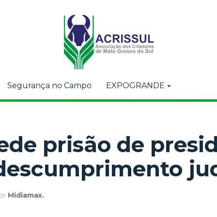
Segurança no Campo
EXPOGRANDE
de prisão de presi
descumprimento jud
or
Midiamax.