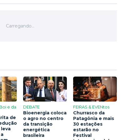
Boi e da
DEBATE
FEIRAS & EVENtos
Bioenergia coloca
Churrasco da
rita de
o agro no centro
Patagônia e mais
redução
da transição
30 estações
 leva
energética
estarão no
 a
brasileira
Festival