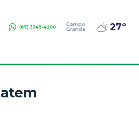
27º
Campo
(67) 3345-4200
Grande
batem