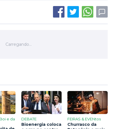
Boi e da
DEBATE
FEIRAS & EVENtos
Bioenergia coloca
Churrasco da
rita de