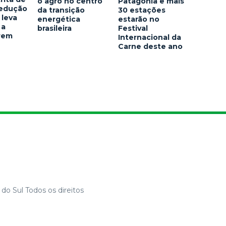
o agro no centro
Patagônia e mais
redução
da transição
30 estações
 leva
energética
estarão no
 a
brasileira
Festival
arem
Internacional da
Carne deste ano
do Sul Todos os direitos