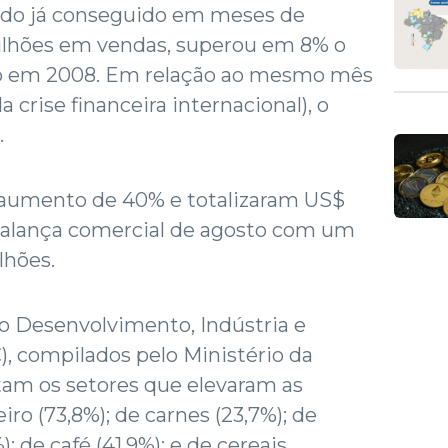
ado já conseguido em meses de
ilhões em vendas, superou em 8% o
do em 2008. Em relação ao mesmo mês
 crise financeira internacional), o
.
 aumento de 40% e totalizaram US$
 balança comercial de agosto com um
lhões.
o Desenvolvimento, Indústria e
, compilados pelo Ministério da
tam os setores que elevaram as
iro (73,8%); de carnes (23,7%); de
; de café (41,9%); e de cereais,