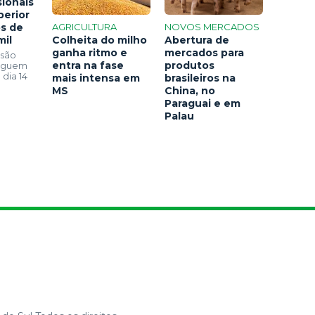
sionais
perior
os de
AGRICULTURA
NOVOS MERCADOS
mil
Colheita do milho
Abertura de
ganha ritmo e
mercados para
 são
entra na fase
produtos
seguem
 dia 14
mais intensa em
brasileiros na
MS
China, no
Paraguai e em
Palau