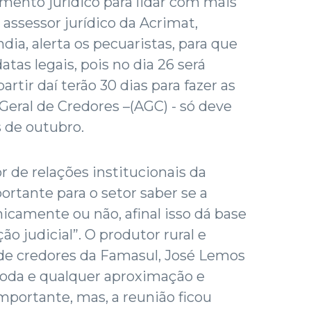
ento jurídico para lidar com mais
O assessor jurídico da Acrimat,
ia, alerta os pecuaristas, para que
atas legais, pois no dia 26 será
rtir daí terão 30 dias para fazer as
Geral de Credores –(AGC) - só deve
 de outubro.
r de relações institucionais da
ortante para o setor saber se a
camente ou não, afinal isso dá base
ão judicial”. O produtor rural e
de credores da Famasul, José Lemos
toda e qualquer aproximação e
portante, mas, a reunião ficou