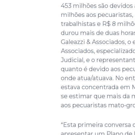
453 milhões são devidos à
milhões aos pecuaristas, 
trabalhistas e R$ 8 milh
durou mais de duas horas
Galeazzi & Associados, o 
Associados, especializa
Judicial, e o representan
quanto é devido aos pec
onde atua/atuava. No ent
estava concentrada em M
se estimar que mais da m
aos pecuaristas mato-gr
“Esta primeira conversa
apresentar um Plano de 