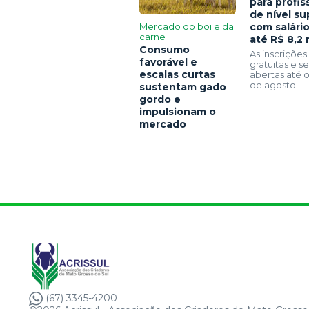
para profis
de nível su
Mercado do boi e da
com salári
carne
até R$ 8,2 
Consumo
As inscrições
favorável e
gratuitas e 
escalas curtas
abertas até o
de agosto
sustentam gado
gordo e
impulsionam o
mercado
(67) 3345-4200