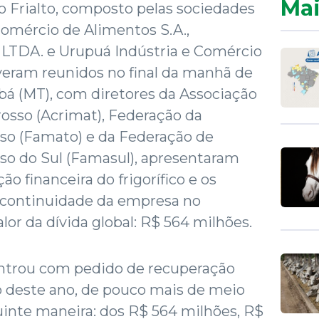
Mai
 Frialto, composto pelas sociedades
Comércio de Alimentos S.A.,
 LTDA. e Urupuá Indústria e Comércio
veram reunidos no final da manhã de
abá (MT), com diretores da Associação
osso (Acrimat), Federação da
sso (Famato) e da Federação de
so do Sul (Famasul), apresentaram
ão financeira do frigorífico e os
a continuidade da empresa no
or da dívida global: R$ 564 milhões.
 entrou com pedido de recuperação
o deste ano, de pouco mais de meio
uinte maneira: dos R$ 564 milhões, R$