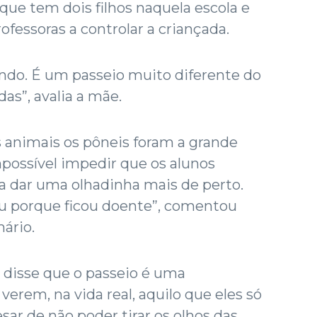
s, que tem dois filhos naquela escola e
rofessoras a controlar a criançada.
ndo. É um passeio muito diferente do
as”, avalia a mãe.
 animais os pôneis foram a grande
possível impedir que os alunos
a dar uma olhadinha mais de perto.
eu porque ficou doente”, comentou
ário.
 disse que o passeio é uma
erem, na vida real, aquilo que eles só
sar de não poder tirar os olhos das