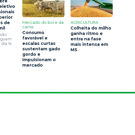
bre
eletivo
sionais
perior
os de
Mercado do boi e da
AGRICULTURA
carne
mil
Colheita do milho
Consumo
ganha ritmo e
 são
favorável e
entra na fase
seguem
escalas curtas
 dia 14
mais intensa em
sustentam gado
MS
gordo e
impulsionam o
mercado