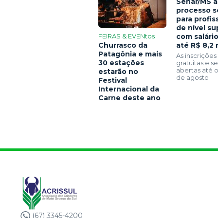
Senar/MS a
processo s
para profis
de nível su
FEIRAS & EVENtos
com salári
Churrasco da
até R$ 8,2 
Patagônia e mais
As inscrições
30 estações
gratuitas e 
abertas até o
estarão no
de agosto
Festival
Internacional da
Carne deste ano
(67) 3345-4200