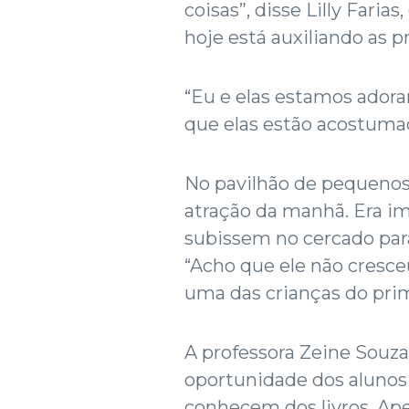
coisas”, disse Lilly Faria
hoje está auxiliando as p
“Eu e elas estamos adora
que elas estão acostumad
No pavilhão de pequenos
atração da manhã. Era im
subissem no cercado par
“Acho que ele não cresc
uma das crianças do prim
A professora Zeine Souza
oportunidade dos alunos v
conhecem dos livros. Ape