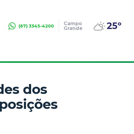
25º
Campo
(67) 3345-4200
Grande
des dos
xposições