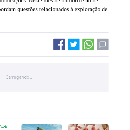
omunicações. Neste mês de outubro e no de
bordam questões relacionados à exploração de
ADE