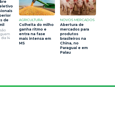
bre
eletivo
sionais
perior
os de
AGRICULTURA
NOVOS MERCADOS
mil
Colheita do milho
Abertura de
ganha ritmo e
mercados para
 são
entra na fase
produtos
seguem
 dia 14
mais intensa em
brasileiros na
MS
China, no
Paraguai e em
Palau