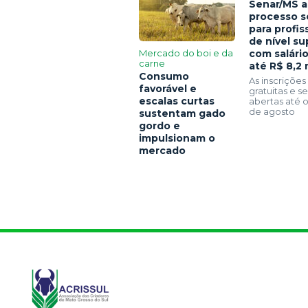
Senar/MS a
processo s
para profis
de nível su
Mercado do boi e da
com salári
carne
até R$ 8,2 
Consumo
As inscrições
favorável e
gratuitas e 
escalas curtas
abertas até o
de agosto
sustentam gado
gordo e
impulsionam o
mercado