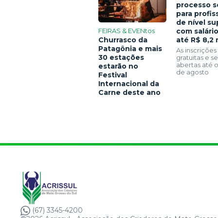
processo s
para profis
de nível su
FEIRAS & EVENtos
com salári
Churrasco da
até R$ 8,2 
Patagônia e mais
As inscrições
30 estações
gratuitas e 
abertas até o
estarão no
de agosto
Festival
Internacional da
Carne deste ano
(67) 3345-4200