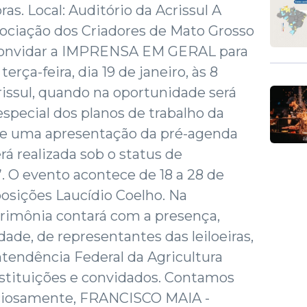
oras. Local: Auditório da Acrissul A
ssociação dos Criadores de Mato Grosso
 convidar a IMPRENSA EM GERAL para
rça-feira, dia 19 de janeiro, às 8
crissul, quando na oportunidade será
special dos planos de trabalho da
de uma apresentação da pré-agenda
erá realizada sob o status de
”. O evento acontece de 18 a 28 de
osições Laucídio Coelho. Na
erimônia contará com a presença,
dade, de representantes das leiloeiras,
tendência Federal da Agricultura
nstituições e convidados. Contamos
ciosamente, FRANCISCO MAIA -