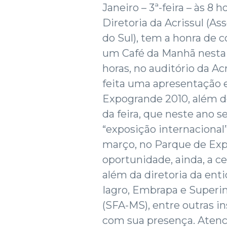
Janeiro – 3ª-feira – às 8 h
Diretoria da Acrissul (A
do Sul), tem a honra de
um Café da Manhã nesta te
horas, no auditório da A
feita uma apresentação e
Expogrande 2010, além 
da feira, que neste ano s
“exposição internacional
março, no Parque de Exp
oportunidade, ainda, a c
além da diretoria da enti
Iagro, Embrapa e Superin
(SFA-MS), entre outras i
com sua presença. Aten