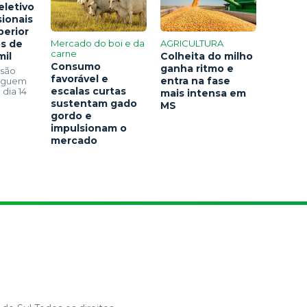
eletivo
sionais
perior
os de
Mercado do boi e da
AGRICULTURA
carne
mil
Colheita do milho
Consumo
ganha ritmo e
 são
favorável e
entra na fase
seguem
escalas curtas
 dia 14
mais intensa em
sustentam gado
MS
gordo e
impulsionam o
mercado