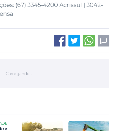
ões: (67) 3345-4200 Acrissul | 3042-
rensa
ADE
bre