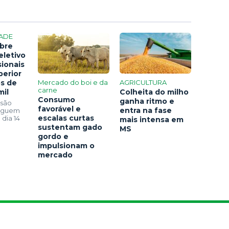
ADE
bre
eletivo
sionais
perior
os de
Mercado do boi e da
AGRICULTURA
carne
mil
Colheita do milho
Consumo
ganha ritmo e
 são
favorável e
entra na fase
seguem
escalas curtas
 dia 14
mais intensa em
sustentam gado
MS
gordo e
impulsionam o
mercado