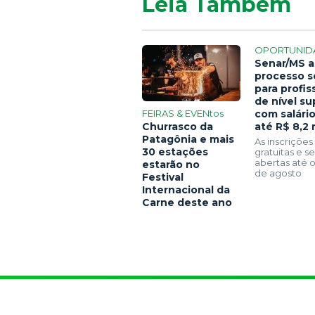
Leia Também
OPORTUNID
Senar/MS a
processo s
para profis
de nível su
FEIRAS & EVENtos
com salári
Churrasco da
até R$ 8,2 
Patagônia e mais
As inscrições
30 estações
gratuitas e 
abertas até o
estarão no
de agosto
Festival
Internacional da
Carne deste ano