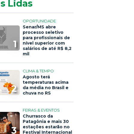
s Lidas
OPORTUNIDADE
Senar/MS abre
processo seletivo
para profissionais de
1
nível superior com
salários de até R$ 8,2
mil
CLIMA & TEMPO
Agosto terá
temperaturas acima
2
da média no Brasil e
chuva no RS
FEIRAS & EVENTOS
Churrasco da
Patagônia e mais 30
estações estarão no
3
Festival Internacional