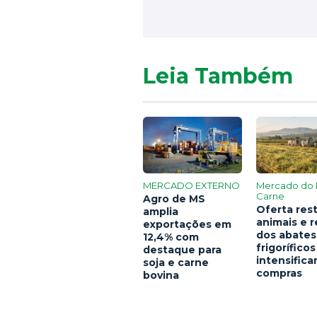
Leia Também
MERCADO EXTERNO
Mercado do 
Carne
Agro de MS
Oferta rest
amplia
animais e 
exportações em
dos abates
12,4% com
frigoríficos
destaque para
intensific
soja e carne
compras
bovina