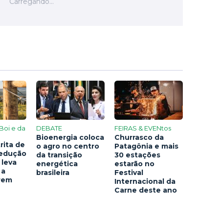
Boi e da
DEBATE
FEIRAS & EVENtos
Bioenergia coloca
Churrasco da
rita de
o agro no centro
Patagônia e mais
redução
da transição
30 estações
 leva
energética
estarão no
 a
brasileira
Festival
arem
Internacional da
Carne deste ano