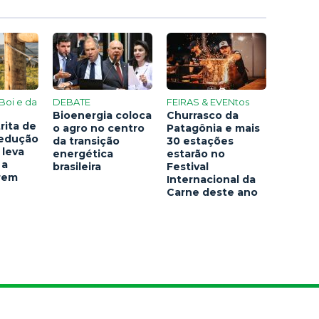
Boi e da
DEBATE
FEIRAS & EVENtos
Bioenergia coloca
Churrasco da
rita de
o agro no centro
Patagônia e mais
redução
da transição
30 estações
 leva
energética
estarão no
 a
brasileira
Festival
arem
Internacional da
Carne deste ano