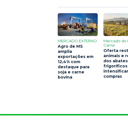
MERCADO EXTERNO
Mercado do 
Carne
Agro de MS
Oferta rest
amplia
animais e 
exportações em
dos abates
12,4% com
frigoríficos
destaque para
intensific
soja e carne
compras
bovina