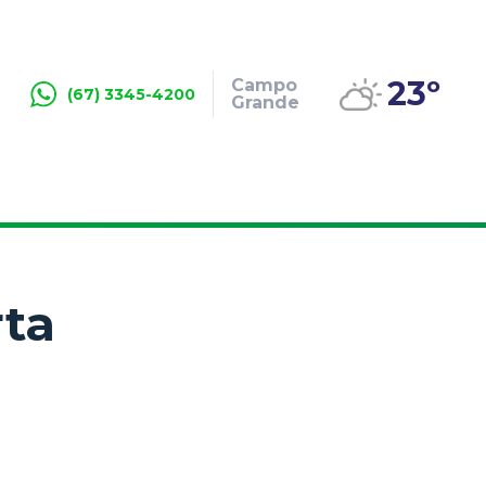
23º
Campo
(67) 3345-4200
Grande
ta