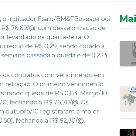
Mai
2), o indicador Esalq/BM&FBovespa boi
 a R$ 76,69/@, com desvalorização de
or levantado na quarta-feira. O
rou recuo de R$ 0,29, sendo cotado a
à semana passada a queda é de 0,23%.
 os contratos com vencimento em
am retração. O primeiro vencimento
istrando queda de R$ 0,03. Março/10
,20, fechando a R$ 76,70/@. Os
 outubro/10 registraram a maior
0,50), fechando a R$ 82,30/@.