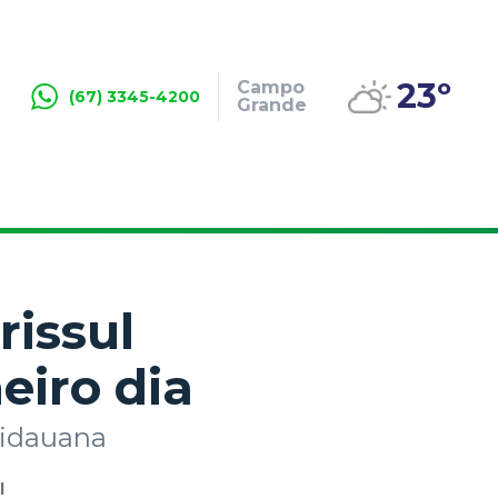
23º
Campo
(67) 3345-4200
Grande
rissul
eiro dia
uidauana
l