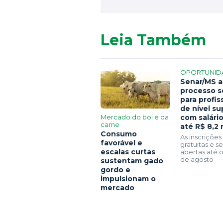
Leia Também
OPORTUNID
Senar/MS a
processo s
para profis
de nível su
Mercado do boi e da
com salári
carne
até R$ 8,2 
Consumo
As inscrições
favorável e
gratuitas e 
escalas curtas
abertas até o
de agosto
sustentam gado
gordo e
impulsionam o
mercado