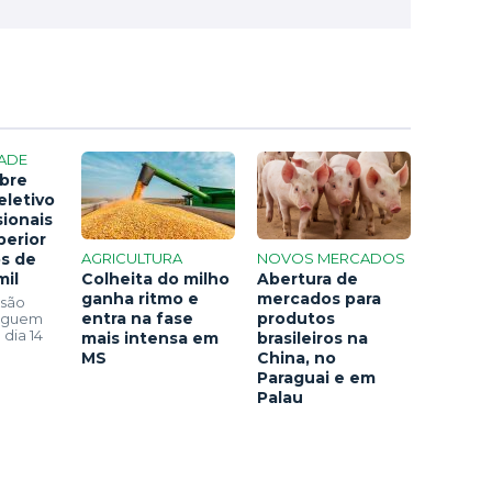
ADE
bre
eletivo
sionais
perior
os de
AGRICULTURA
NOVOS MERCADOS
mil
Colheita do milho
Abertura de
ganha ritmo e
mercados para
 são
entra na fase
produtos
seguem
 dia 14
mais intensa em
brasileiros na
MS
China, no
Paraguai e em
Palau