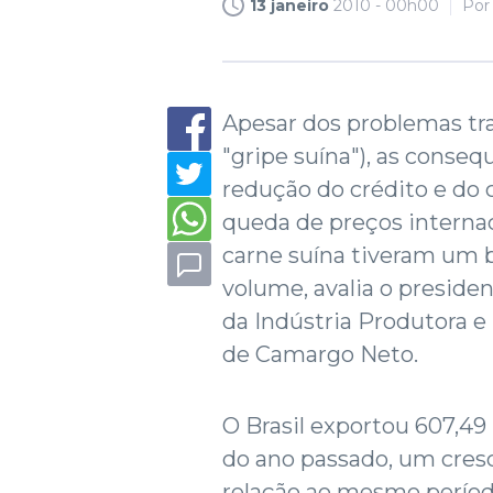
13 janeiro
2010 - 00h00
Po
Apesar dos problemas tra
"gripe suína"), as conseq
redução do crédito e do 
queda de preços internaci
carne suína tiveram u
volume, avalia o presiden
da Indústria Produtora e
de Camargo Neto.
O Brasil exportou 607,49
do ano passado, um cre
relação ao mesmo período