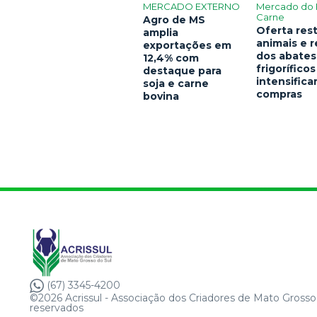
MERCADO EXTERNO
Mercado do 
Carne
Agro de MS
Oferta rest
amplia
animais e 
exportações em
dos abates
12,4% com
frigoríficos
destaque para
intensific
soja e carne
compras
bovina
(67) 3345-4200
©2026 Acrissul - Associação dos Criadores de Mato Grosso 
reservados