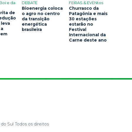
Boi e da
DEBATE
FEIRAS & EVENtos
Bioenergia coloca
Churrasco da
rita de
o agro no centro
Patagônia e mais
redução
da transição
30 estações
 leva
energética
estarão no
 a
brasileira
Festival
arem
Internacional da
Carne deste ano
do Sul Todos os direitos