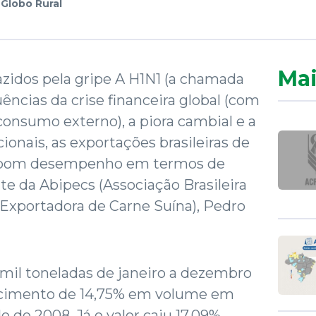
r
Globo Rural
Mai
zidos pela gripe A H1N1 (a chamada
uências da crise financeira global (com
consumo externo), a piora cambial e a
onais, as exportações brasileiras de
m bom desempenho em termos de
te da Abipecs (Associação Brasileira
 Exportadora de Carne Suína), Pedro
 mil toneladas de janeiro a dezembro
scimento de 14,75% em volume em
 de 2008. Já o valor caiu 17,09%,