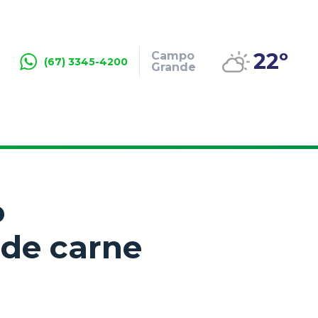
22º
Campo
(67) 3345-4200
Grande
o
de carne