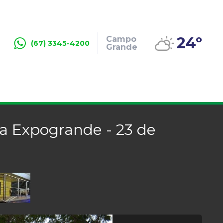
24º
Campo
(67) 3345-4200
Grande
da Expogrande - 23 de