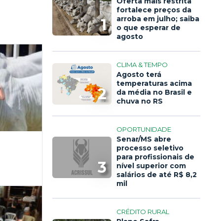
Oferta mais restrita
fortalece preços da
arroba em julho; saiba
1
o que esperar de
agosto
CLIMA & TEMPO
Agosto terá
temperaturas acima
2
da média no Brasil e
chuva no RS
OPORTUNIDADE
Senar/MS abre
processo seletivo
para profissionais de
3
nível superior com
salários de até R$ 8,2
mil
CRÉDITO RURAL