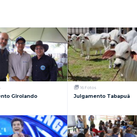
s
16 Fotos
nto Girolando
Julgamento Tabapuã