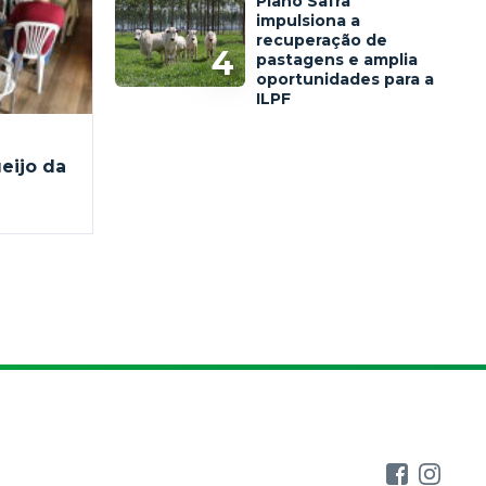
Plano Safra
impulsiona a
recuperação de
4
pastagens e amplia
oportunidades para a
ILPF
eijo da