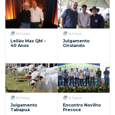
10 Fotos
14 Fotos
Leilão Max QM -
Julgamento
40 Anos
Girolando
16 Fotos
12 Fotos
Julgamento
Encontro Novilho
Tabapuã
Precoce