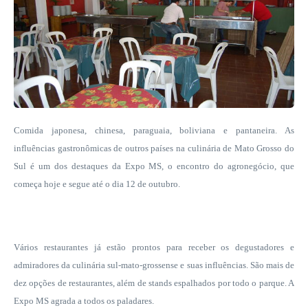
Comida japonesa, chinesa, paraguaia, boliviana e pantaneira. As
influências gastronômicas de outros países na culinária de Mato Grosso do
Sul é um dos destaques da Expo MS, o encontro do agronegócio, que
começa hoje e segue até o dia 12 de outubro.
Vários restaurantes já estão prontos para receber os degustadores e
admiradores da culinária sul-mato-grossense e suas influências. São mais de
dez opções de restaurantes, além de stands espalhados por todo o parque. A
Expo MS agrada a todos os paladares.