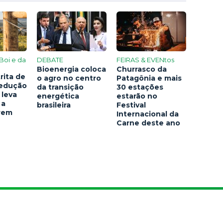
Boi e da
DEBATE
FEIRAS & EVENtos
Bioenergia coloca
Churrasco da
rita de
o agro no centro
Patagônia e mais
redução
da transição
30 estações
 leva
energética
estarão no
 a
brasileira
Festival
arem
Internacional da
Carne deste ano