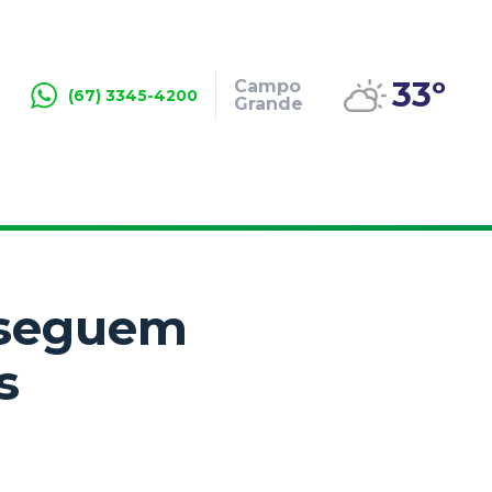
33º
Campo
(67) 3345-4200
Grande
sseguem
s