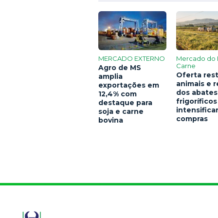
MERCADO EXTERNO
Mercado do 
Carne
Agro de MS
Oferta rest
amplia
animais e 
exportações em
dos abates
12,4% com
frigoríficos
destaque para
intensific
soja e carne
compras
bovina