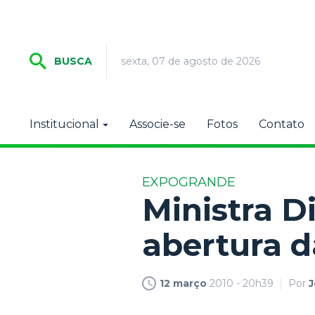
sexta, 07 de agosto de 2026
BUSCA
Institucional
Associe-se
Fotos
Contato
EXPOGRANDE
Ministra D
abertura d
12 março
2010 - 20h39
Por
J