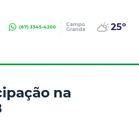
25º
Campo
(67) 3345-4200
Grande
cipação na
8