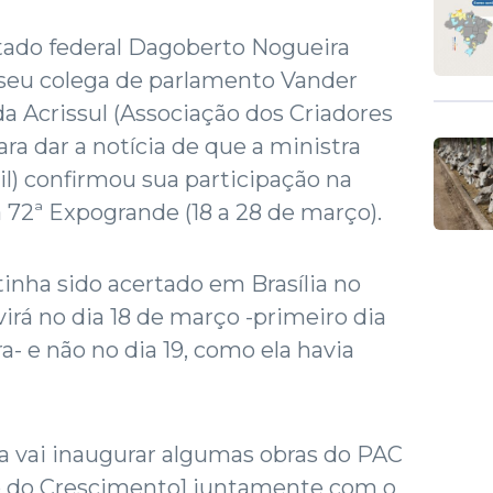
utado federal Dagoberto Nogueira
seu colega de parlamento Vander
da Acrissul (Associação dos Criadores
ra dar a notícia de que a ministra
il) confirmou sua participação na
 72ª Expogrande (18 a 28 de março).
nha sido acertado em Brasília no
irá no dia 18 de março -primeiro dia
ra- e não no dia 19, como ela havia
ra vai inaugurar algumas obras do PAC
o do Crescimento] juntamente com o