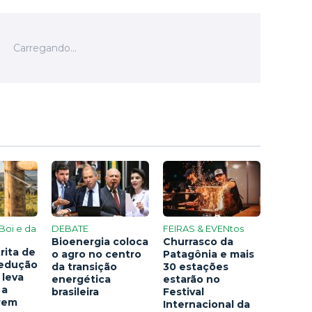
Boi e da
DEBATE
FEIRAS & EVENtos
Bioenergia coloca
Churrasco da
rita de
o agro no centro
Patagônia e mais
redução
da transição
30 estações
 leva
energética
estarão no
 a
brasileira
Festival
arem
Internacional da