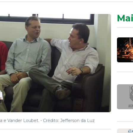
Mai
a e Vander Loubet. -
Crédito: Jefferson da Luz