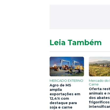
Leia Também
MERCADO EXTERNO
Mercado do 
Carne
Agro de MS
Oferta rest
amplia
animais e 
exportações em
dos abates
12,4% com
frigoríficos
destaque para
intensific
soja e carne