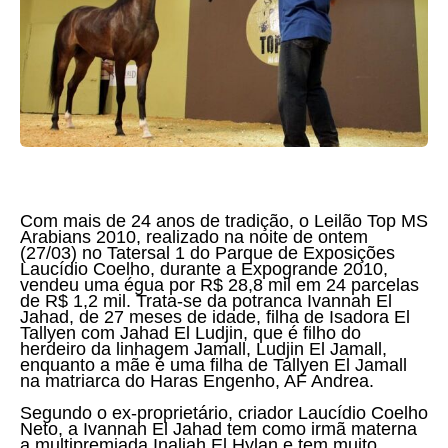
Com mais de 24 anos de tradição, o Leilão Top MS
Arabians 2010, realizado na noite de ontem
(27/03) no Tatersal 1 do Parque de Exposições
Laucídio Coelho, durante a Expogrande 2010,
vendeu uma égua por R$ 28,8 mil em 24 parcelas
de R$ 1,2 mil. Trata-se da potranca Ivannah El
Jahad, de 27 meses de idade, filha de Isadora El
Tallyen com Jahad El Ludjin, que é filho do
herdeiro da linhagem Jamall, Ludjin El Jamall,
enquanto a mãe é uma filha de Tallyen El Jamall
na matriarca do Haras Engenho, AF Andrea.
Segundo o ex-proprietário, criador Laucídio Coelho
Neto, a Ivannah El Jahad tem como irmã materna
a multipremiada Inaliah El Hylan e tem muito