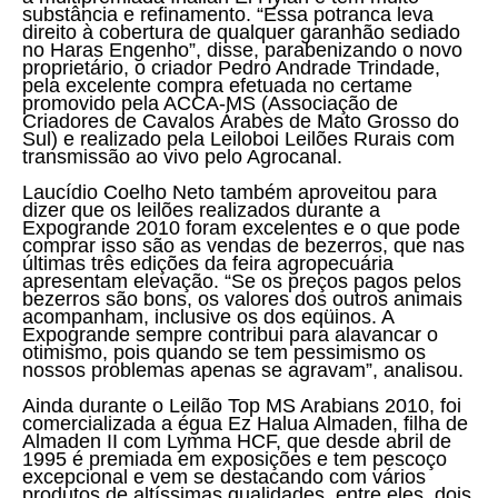
substância e refinamento. “Essa potranca leva
direito à cobertura de qualquer garanhão sediado
no Haras Engenho”, disse, parabenizando o novo
proprietário, o criador Pedro Andrade Trindade,
pela excelente compra efetuada no certame
promovido pela ACCA-MS (Associação de
Criadores de Cavalos Árabes de Mato Grosso do
Sul) e realizado pela Leiloboi Leilões Rurais com
transmissão ao vivo pelo Agrocanal.
Laucídio Coelho Neto também aproveitou para
dizer que os leilões realizados durante a
Expogrande 2010 foram excelentes e o que pode
comprar isso são as vendas de bezerros, que nas
últimas três edições da feira agropecuária
apresentam elevação. “Se os preços pagos pelos
bezerros são bons, os valores dos outros animais
acompanham, inclusive os dos eqüinos. A
Expogrande sempre contribui para alavancar o
otimismo, pois quando se tem pessimismo os
nossos problemas apenas se agravam”, analisou.
Ainda durante o Leilão Top MS Arabians 2010, foi
comercializada a égua Ez Halua Almaden, filha de
Almaden II com Lymma HCF, que desde abril de
1995 é premiada em exposições e tem pescoço
excepcional e vem se destacando com vários
produtos de altíssimas qualidades, entre eles, dois