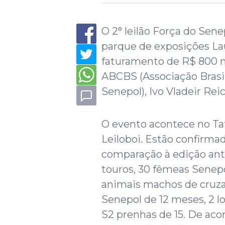
O 2° leilão Força do Sen
parque de exposições Lau
faturamento de R$ 800 m
ABCBS (Associação Brasil
Senepol), Ivo Vladeir Reic
O evento acontece no Tat
Leiloboi. Estão confirma
comparação à edição ante
touros, 30 fêmeas Senepo
animais machos de cruz
Senepol de 12 meses, 2 lo
S2 prenhas de 15. De ac