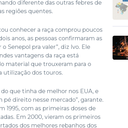
mando diferente das outras febres de
as regiões quentes.
çou conhecer a raça comprou poucos
dois anos, as pessoas confirmaram as
 Senepol pra valer”, diz Ivo. Ele
ndes vantagens da raça está
do material que trouxeram para o
a utilização dos touros.
s do que tinha de melhor nos EUA, e
m pé direito nesse mercado”, garante.
em 1995, com as primeiras doses de
das. Em 2000, vieram os primeiros
portados dos melhores rebanhos dos