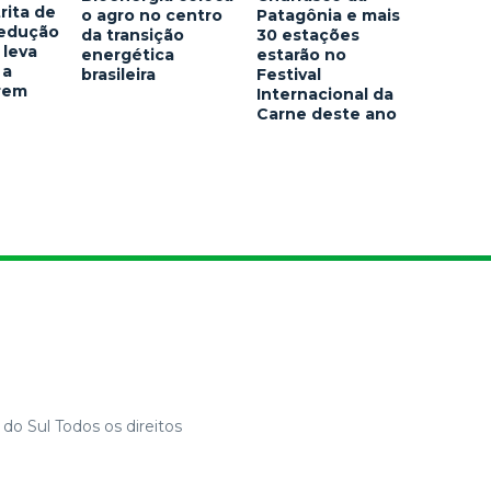
rita de
o agro no centro
Patagônia e mais
redução
da transição
30 estações
 leva
energética
estarão no
 a
brasileira
Festival
arem
Internacional da
Carne deste ano
do Sul Todos os direitos