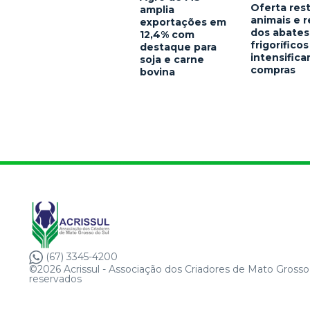
Oferta rest
amplia
animais e 
exportações em
dos abates
12,4% com
frigoríficos
destaque para
intensific
soja e carne
compras
bovina
(67) 3345-4200
©2026 Acrissul - Associação dos Criadores de Mato Grosso 
reservados