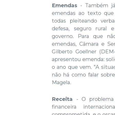
Emendas
- Também já
emendas ao texto que 
todas pleiteando verba
defesa, seguro rural 
governo. Para que nã
emendas, Câmara e Sen
Gilberto Goellner (DE
apresentou emenda: solic
o ano que vem. "A situa
não há como falar sobre 
Magela.
Receita
- O problema
financeira internaci
comprometida, e o orçam