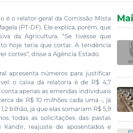
Mai
 é o relator-geral da Comissão Mista
gela (PT-DF). Ele explica, porém, que
iva da Agricultura. "Se tivesse que
to hoje teria que cortar. A tendência
r cortes", disse à Agência Estado.
eral apresenta números para justificar
vel: o caixa da relatoria é de R$ 4,7
m conta apenas as emendas individuais
cerca de R$ 10 milhões cada uma -, já
,2 bilhão, já que elas somariam R$ 5,9
mos todas as solicitações das pastas
i Kandir, reajuste de aposentados e