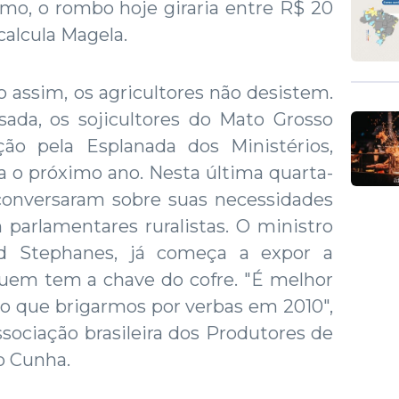
mo, o rombo hoje giraria entre R$ 20
 calcula Magela.
 assim, os agricultores não desistem.
ada, os sojicultores do Mato Grosso
ão pela Esplanada dos Ministérios,
a o próximo ano. Nesta última quarta-
s conversaram sobre suas necessidades
parlamentares ruralistas. O ministro
old Stephanes, já começa a expor a
quem tem a chave do cofre. "É melhor
do que brigarmos por verbas em 2010",
ssociação brasileira dos Produtores de
o Cunha.