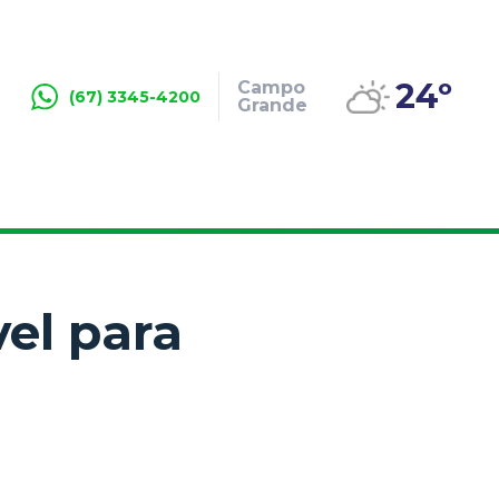
24º
Campo
(67) 3345-4200
Grande
vel para