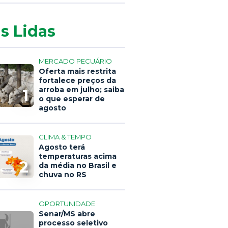
s Lidas
MERCADO PECUÁRIO
Oferta mais restrita
fortalece preços da
arroba em julho; saiba
1
o que esperar de
agosto
CLIMA & TEMPO
Agosto terá
temperaturas acima
2
da média no Brasil e
chuva no RS
OPORTUNIDADE
Senar/MS abre
processo seletivo