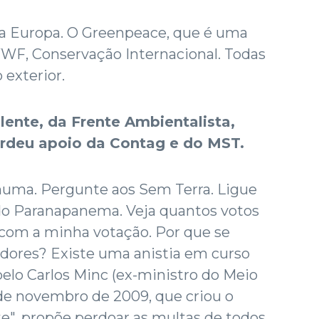
a Europa. O Greenpeace, que é uma
WF, Conservação Internacional. Todas
 exterior.
ente, da Frente Ambientalista,
erdeu apoio da Contag e do MST.
huma. Pergunte aos Sem Terra. Ligue
 do Paranapanema. Veja quantos votos
 com a minha votação. Por que se
adores? Existe uma anistia em curso
pelo Carlos Minc (ex-ministro do Meio
e novembro de 2009, que criou o
", propõe perdoar as multas de todos