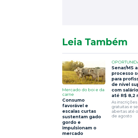
Leia Também
OPORTUNID
Senar/MS a
processo s
para profis
de nível su
Mercado do boi e da
com salári
carne
até R$ 8,2 
Consumo
As inscrições
favorável e
gratuitas e 
escalas curtas
abertas até o
de agosto
sustentam gado
gordo e
impulsionam o
mercado