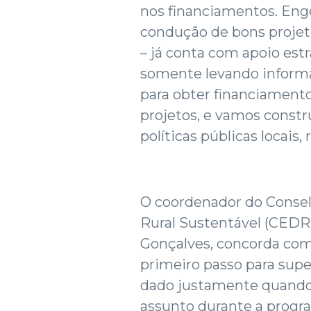
nos financiamentos. Enge
condução de bons projeto
– já conta com apoio est
somente levando informa
para obter financiamento”
projetos, e vamos constr
políticas públicas locais, 
O coordenador do Conse
Rural Sustentável (CEDRS
Gonçalves, concorda com 
primeiro passo para super
dado justamente quando
assunto durante a progra