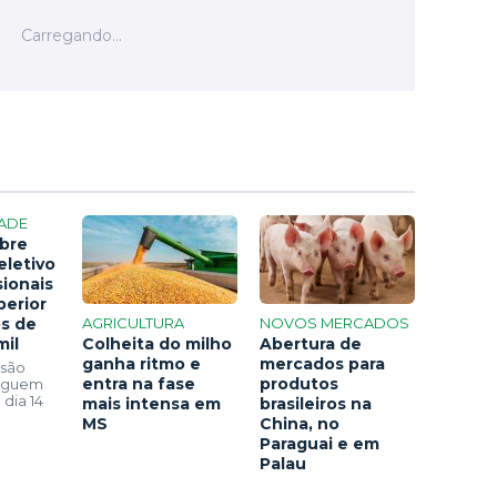
ADE
bre
eletivo
sionais
perior
os de
AGRICULTURA
NOVOS MERCADOS
mil
Colheita do milho
Abertura de
ganha ritmo e
mercados para
 são
entra na fase
produtos
seguem
 dia 14
mais intensa em
brasileiros na
MS
China, no
Paraguai e em
Palau