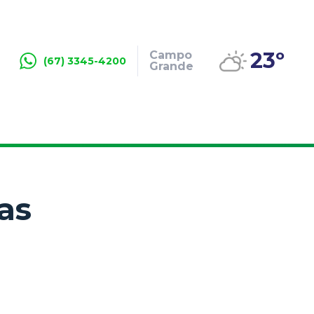
23º
Campo
(67) 3345-4200
Grande
das