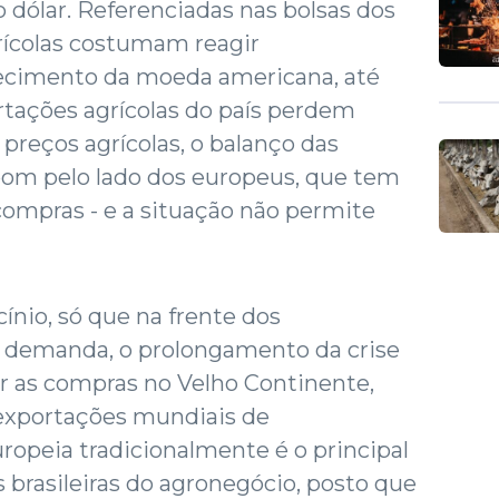
o dólar. Referenciadas nas bolsas dos
ícolas costumam reagir
ecimento da moeda americana, até
rtações agrícolas do país perdem
preços agrícolas, o balanço das
m pelo lado dos europeus, que tem
ompras - e a situação não permite
ínio, só que na frente dos
 demanda, o prolongamento da crise
r as compras no Velho Continente,
exportações mundiais de
opeia tradicionalmente é o principal
 brasileiras do agronegócio, posto que