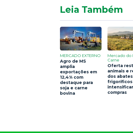
Leia Também
MERCADO EXTERNO
Mercado do 
Carne
Agro de MS
Oferta rest
amplia
animais e 
exportações em
dos abates
12,4% com
frigoríficos
destaque para
intensific
soja e carne
compras
bovina