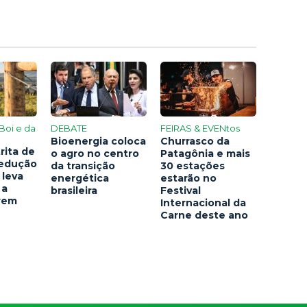
Boi e da
DEBATE
FEIRAS & EVENtos
Bioenergia coloca
Churrasco da
rita de
o agro no centro
Patagônia e mais
redução
da transição
30 estações
 leva
energética
estarão no
 a
brasileira
Festival
arem
Internacional da
Carne deste ano