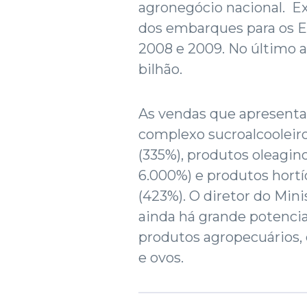
agronegócio nacional. E
dos embarques para os E
2008 e 2009. No último an
bilhão.
As vendas que apresenta
complexo sucroalcooleiro
(335%), produtos oleagin
6.000%) e produtos hortíc
(423%). O diretor do Mini
ainda há grande potencia
produtos agropecuários, c
e ovos.