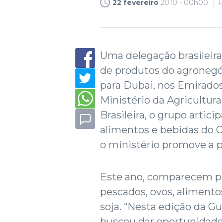
22 fevereiro
2010 - 00h00
Uma delegação brasileir
de produtos do agronegó
para Dubai, nos Emirado
Ministério da Agricultu
Brasileira, o grupo artici
alimentos e bebidas do O
o ministério promove a p
Este ano, comparecem pre
pescados, ovos, alimentos
soja. “Nesta edição da Gu
buscou dar oportunidade