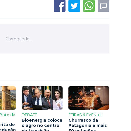
Boi e da
DEBATE
FEIRAS & EVENtos
Bioenergia coloca
Churrasco da
rita de
o agro no centro
Patagônia e mais
redução
da transição
30 estações