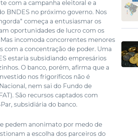
ate com a campanha eleitoral e a
 do BNDES no próximo governo. Nos
 "engorda" começa a entusiasmar os
gam oportunidades de lucro com os
. Mas incomoda concorrentes menores
dos com a concentração de poder. Uma
ES estaria subsidiando empresários
zinhos. O banco, porém, afirma que a
nvestido nos frigoríficos não é
 Nacional, nem sai do Fundo de
FAT). São recursos captados com
ar, subsidiária do banco.
que pedem anonimato por medo de
estionam a escolha dos parceiros do