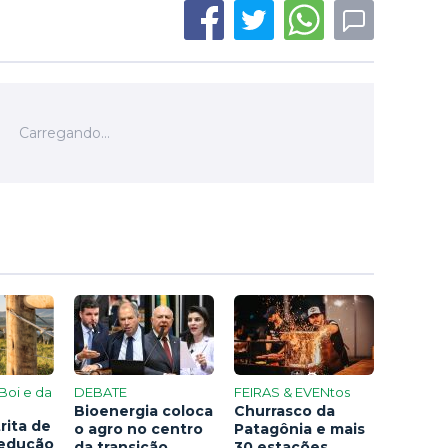
Boi e da
DEBATE
FEIRAS & EVENtos
Bioenergia coloca
Churrasco da
rita de
o agro no centro
Patagônia e mais
redução
da transição
30 estações