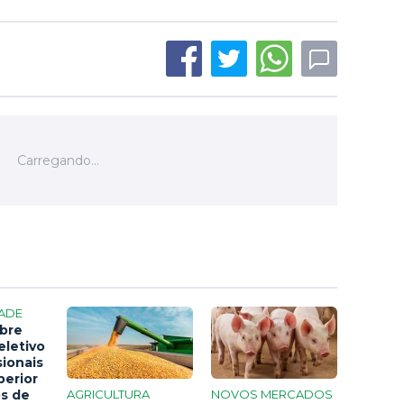
ADE
bre
eletivo
sionais
perior
os de
AGRICULTURA
NOVOS MERCADOS