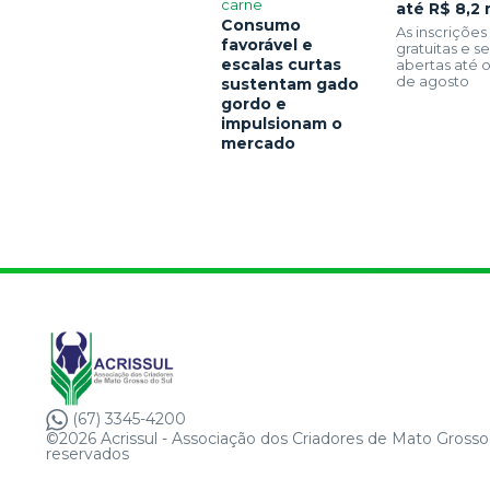
carne
até R$ 8,2 
Consumo
As inscrições
favorável e
gratuitas e 
escalas curtas
abertas até o
de agosto
sustentam gado
gordo e
impulsionam o
mercado
(67) 3345-4200
©2026 Acrissul - Associação dos Criadores de Mato Grosso 
reservados