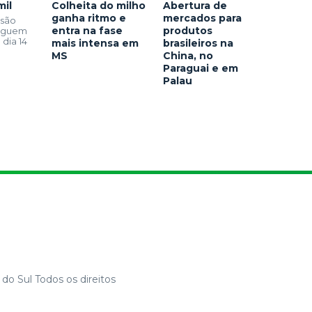
mil
Colheita do milho
Abertura de
ganha ritmo e
mercados para
 são
entra na fase
produtos
seguem
 dia 14
mais intensa em
brasileiros na
MS
China, no
Paraguai e em
Palau
do Sul Todos os direitos