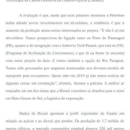
Tecnologia na Cadeia Produtiva da Cana-de-Açúcar (Canasul).
A avaliação é que, ainda que num primeiro momento a Petrobras
tenha adiado novos investimentos em alcoolduto, a tendência é que o
aumento da produção atraia outros interessados no projeto. “E não é só um
alcoolduto. Temos perspectivas de ligação tanto ao Porto de Paranaguá
(PR), quanto a de integração com a hidrovia Tietê-Paraná, que está no PAC
(Programa de Aceleração do Crescimento), e que lá na frente se encontra
com outro projeto de duto. E temos também a opção do Rio Paraguai.
Temos sido procurados por empresas interessadas nos diversos modais de
transporte para escoamento. Quem sabe em 2010 já não temos notícia de
algumas coisas em construção”, afirmou, durante a palestra. A análise se
enquadra em um dos temas que a Biosul considera os desafios para o setor
em Mato Grosso
do Sul, a logística de exportação.
Dados da Biosul apontam o perfil exportador do Estado em
relação ao açúcar e ao álcool que produz. Da produção de 1,7 milhão de
metros cúbicos, o mercado consumidor estadual absorve 326 mil metros