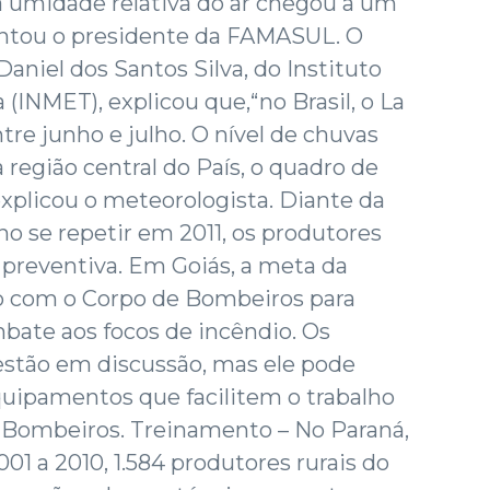
a umidade relativa do ar chegou a um
contou o presidente da FAMASUL. O
aniel dos Santos Silva, do Instituto
(INMET), explicou que,“no Brasil, o La
tre junho e julho. O nível de chuvas
 região central do País, o quadro de
explicou o meteorologista. Diante da
o se repetir em 2011, os produtores
preventiva. Em Goiás, a meta da
o com o Corpo de Bombeiros para
mbate aos focos de incêndio. Os
estão em discussão, mas ele pode
quipamentos que facilitem o trabalho
 Bombeiros. Treinamento – No Paraná,
01 a 2010, 1.584 produtores rurais do