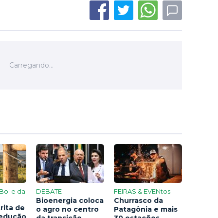
Boi e da
DEBATE
FEIRAS & EVENtos
Bioenergia coloca
Churrasco da
rita de
o agro no centro
Patagônia e mais
redução