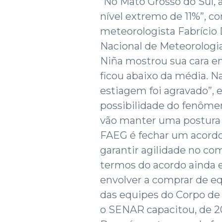
“No Mato Grosso do Sul, 
nível extremo de 11%”, 
meteorologista Fabrício D
Nacional de Meteorologia 
Niña mostrou sua cara en
ficou abaixo da média. Na
estiagem foi agravado”, 
possibilidade do fenômen
vão manter uma postura 
FAEG é fechar um acord
garantir agilidade no co
termos do acordo ainda 
envolver a comprar de e
das equipes do Corpo de
o SENAR capacitou, de 20