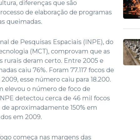
ltura, diferenças que são
processo de elaboração de programas
as queimadas.
nal de Pesquisas Espaciais (INPE), do
 Tecnologia (MCT), comprovam que as
s rurais deram certo. Entre 2005 e
adas caiu 76%. Foram 77.117 focos de
009, esse número caiu para 18.200.
em elevou o número de foco de
INPE detectou cerca de 46 mil focos
o de aproximadamente 150% em
tados em 2009.
o fogo começa nas margens das