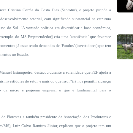
ristina Corrêa da Costa Dias (Seprotur), o projeto propõe a
esenvolvimento setorial, com significado substancial na estrutura
sso do Sul. “A
vontade política em diversificar a base econômica,
a exemplo do MS Empreendedor] cria uma ‘ambiência’ que favorece
comentou já estar tendo demandas de ‘Fundos’ (investidores) que tem
timentos no Estado.
uel Estanqueiro, destacou durante a solenidade que PEF ajuda a
s investidores do setor, e mais do que isso, “irá nos permitir alcançar
to da micro e pequena empresa, o que é fundamental para o
orestas e também presidente da Associação dos Produtores e
re/MS), Luiz Calvo Ramires Júnior, explicou que o projeto tem um