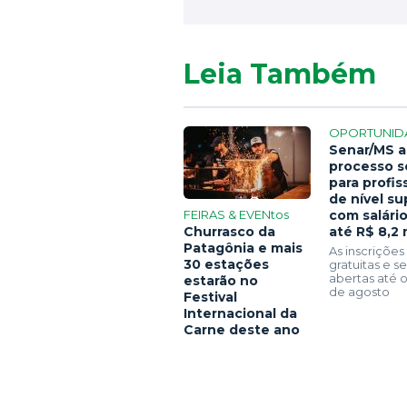
Leia Também
OPORTUNID
Senar/MS a
processo s
para profis
de nível su
FEIRAS & EVENtos
com salári
Churrasco da
até R$ 8,2 
Patagônia e mais
As inscrições
30 estações
gratuitas e 
abertas até o
estarão no
de agosto
Festival
Internacional da
Carne deste ano