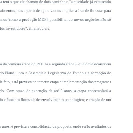
égia tem o que ele chamou de dois caminhos: “a atividade já vem sendo
imentos, mas a partir de agora vamos ampliar a área de florestas para
emos [como a produção MDF], possibilitando novos negócios não só
s investidores”, sinalizou ele.
 primeira etapa do PEF. Já a segunda etapa – que deve ocorrer em
o do Plano junto a Assembléia Legislativa do Estado e a formação de
e fato, está prevista na terceira etapa a implementação dos programas
vado. Com prazo de execução de até 2 anos, a etapa contemplará a
são e fomento florestal; desenvolvimento tecnológico; e criação de um
nos, é prevista a consolidação da proposta, onde serão avaliados os