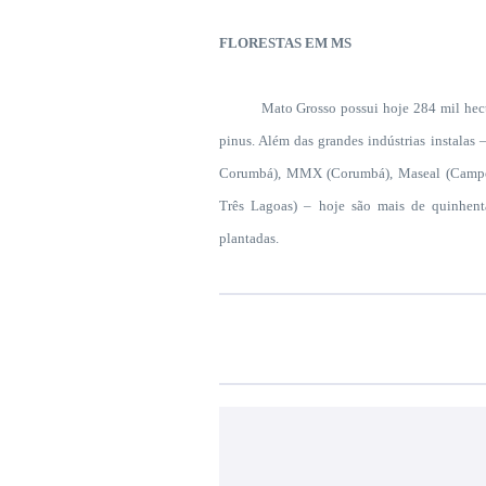
FLORESTAS EM MS
Mato Grosso possui hoje 284 mil hectares 
pinus. Além das grandes indústrias instalas
Corumbá), MMX (Corumbá), Maseal (Campo G
Três Lagoas
) –
hoje são mais de quinhenta
plantadas.