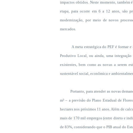
impactos obtidos. Neste momento, também é e
etapa, para ocorre em
6 a
12 anos, são pre
modernização, por meio de novos processo
mercados.
A meta estratégica do PEF é formar e cons
Produtivo Local, ou ainda, uma integração e
existentes, bem como as novas a serem est
sustentável social, econômica e ambientalme
Portanto, para atender as novas demandas 
m³ – a previsão do Plano Estadual de Flores
hectares nos próximos 11 anos. Além de calcu
mais de 170 mil empregos (entre direto e ind
de 83%, considerando que o PIB atual do Est