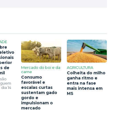
ADE
bre
eletivo
sionais
perior
os de
Mercado do boi e da
AGRICULTURA
carne
mil
Colheita do milho
Consumo
ganha ritmo e
 são
favorável e
entra na fase
seguem
escalas curtas
 dia 14
mais intensa em
sustentam gado
MS
gordo e
impulsionam o
mercado