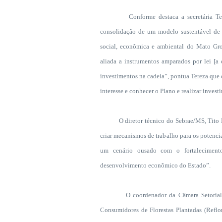
Conforme destaca a secretária Tereza C
consolidação de um modelo sustentável de d
social, econômica e ambiental do Mato Gro
aliada a instrumentos amparados por lei [
investimentos na cadeia”, pontua Tereza que 
interesse e conhecer o Plano e realizar inves
O diretor técnico do Sebrae/MS, Tito Man
criar mecanismos de trabalho para os potenciai
um cenário ousado com o fortalecimen
desenvolvimento econômico do Estado”.
O coordenador da Câmara Setorial de Fl
Consumidores de Florestas Plantadas (Reflo