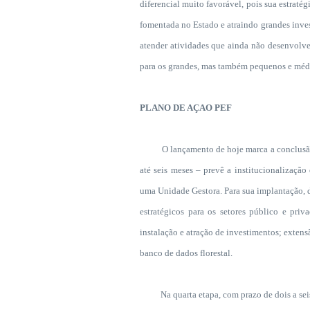
diferencial muito favorável, pois sua estrat
fomentada no Estado e atraindo grandes invest
atender atividades que ainda não desenvolv
para os grandes, mas também pequenos e médio
PLANO DE AÇAO PEF
O lançamento de hoje marca a conclusão da
até seis meses – prevê a institucionalizaçã
uma Unidade Gestora. Para sua implantação, d
estratégicos para os setores público e pri
instalação e atração de investimentos; exten
banco de dados florestal.
Na quarta etapa, com prazo de dois a seis a